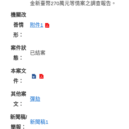
金新臺幣270萬元等情案之調查報告。
機關改
善情
附件1
形：
案件狀
已結案
態：
本案文
件：
其他案
彈劾
文：
新聞稿/
新聞稿1
簡報：