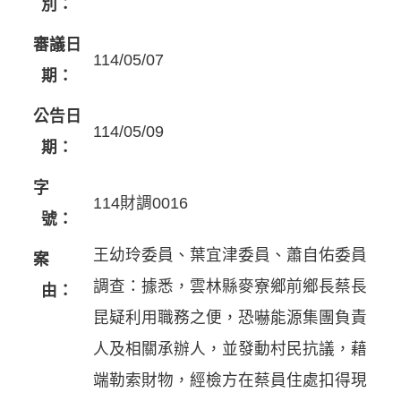
別：
審議日
114/05/07
期：
公告日
114/05/09
期：
字
114財調0016
號：
王幼玲委員、葉宜津委員、蕭自佑委員
案
調查：據悉，雲林縣麥寮鄉前鄉長蔡長
由：
昆疑利用職務之便，恐嚇能源集團負責
人及相關承辦人，並發動村民抗議，藉
端勒索財物，經檢方在蔡員住處扣得現