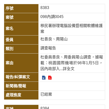
8383
098內調0045
移民署辦理電腦設備暨相關軟體維護
案
杜善良、周陽山
調查報告
杜委員善良、周委員陽山調查，據報
載：桃園國際機場於98年1月5日，
因內政部入
...詳全文
已結案
8384