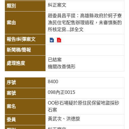
糾正案文
趙委員昌平提：高雄縣政府於蚵子寮
漁民住宅配售辦理過程，未審慎衡酌
所核定房
...詳全文
已結案
機關改善情形
8400
098內正0015
OO砂石場疑於原住民保留地盜採砂
石案
黃武次、洪德旋