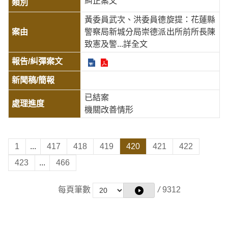
糾正案文
黃委員武次、洪委員德旋提：花蓮縣
警察局新城分局崇德派出所前所長陳
致憲及警
...詳全文
已結案
機關改善情形
1
...
417
418
419
420
421
422
423
...
466
每頁筆數
/
9312