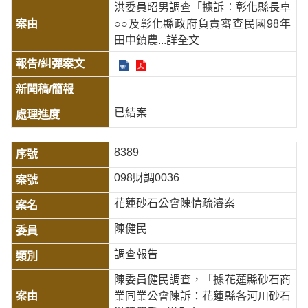
洪委員昭男調查「據訴︰彰化縣長卓
○○及彰化縣政府負責審查民國98年
田中鎮農
...詳全文
已結案
8389
098財調0036
花蓮砂石公會陳情疏濬案
陳健民
調查報告
陳委員健民調查，「據花蓮縣砂石商
業同業公會陳訴：花蓮縣各河川砂石