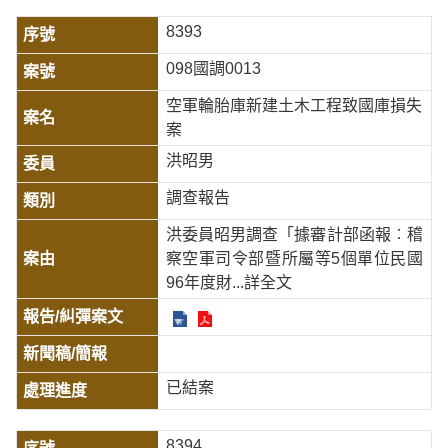
8393
098國調0013
空軍輪胎庫新建土木工程致國庫損失
案
洪昭男
調查報告
洪委員昭男調查「據審計部函報︰稽
察空軍司令部暨所屬等5個單位民國
96年度財
...詳全文
已結案
8394