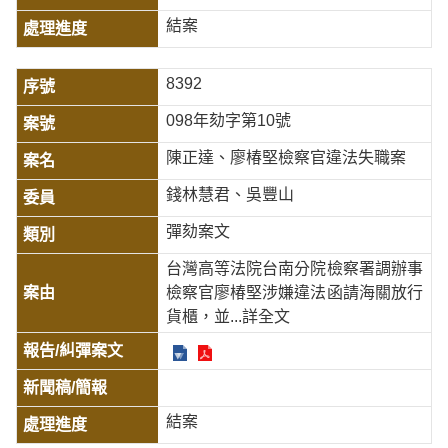
結案
8392
098年劾字第10號
陳正達、廖椿堅檢察官違法失職案
錢林慧君、吳豐山
彈劾案文
台灣高等法院台南分院檢察署調辦事
檢察官廖椿堅涉嫌違法函請海關放行
貨櫃，並
...詳全文
結案