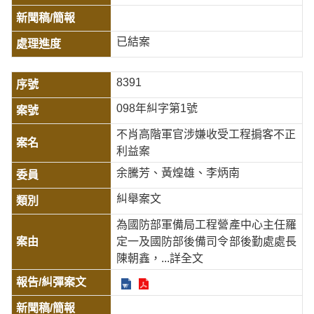
已結案
8391
098年糾字第1號
不肖高階軍官涉嫌收受工程掮客不正
利益案
余騰芳、黃煌雄、李炳南
糾舉案文
為國防部軍備局工程營產中心主任羅
定一及國防部後備司令部後勤處處長
陳朝鑫，
...詳全文