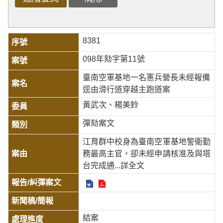
8381
098年劾字第11號
臺南空軍基地一名憲兵營長未經報備
逕由滑行道穿越主跑道案
黃武次、楊美鈴
彈劾案文
江育群中校身為臺南空軍基地警衛勤
務最高主官，卻未經申請核准及與塔
台完成通
...詳全文
結案