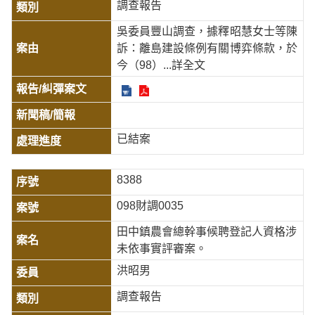
調查報告
吳委員豐山調查，據釋昭慧女士等陳
訴：離島建設條例有關博弈條款，於
今（98）
...詳全文
已結案
8388
098財調0035
田中鎮農會總幹事候聘登記人資格涉
未依事實評審案。
洪昭男
調查報告