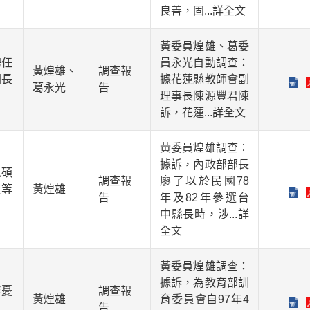
良善，固
...詳全文
黃委員煌雄、葛委
聘任
員永光自動調查：
黃煌雄、
調查報
園長
據花蓮縣教師會副
葛永光
告
理事長陳源豐君陳
訴，花蓮
...詳全文
黃委員煌雄調查︰
據訴，內政部部長
以碩
調查報
廖了以於民國78
造等
黃煌雄
告
年及82年參選台
中縣長時，涉
...詳
全文
黃委員煌雄調查：
據訴，為教育部訓
年憂
調查報
黃煌雄
育委員會自97年4
告