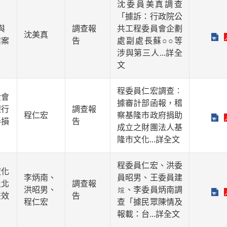
沈委員美真調查
「據訴：行政院公
與
調查報
共工程委員會企劃
沈美真
結案
告
處副處長蘇○○等
涉與第三人
...詳全
文
程委員仁宏調查︰
金會
據審計部函報，稽
銀行
調查報
程仁宏
察基隆市政府捐助
券損
告
成立之財團法人基
隆市文化
...詳全文
程委員仁宏、洪委
液化
李炳南、
員昭男、王委員建
及北
調查報
洪昭男、
、李委員炳南調
畫效
告
程仁宏
查「據民眾陳情及
報載：台
...詳全文