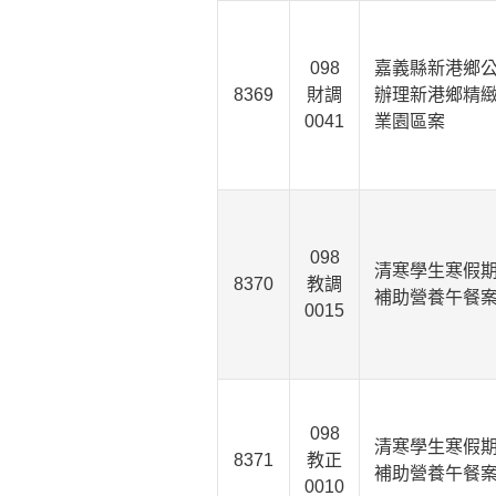
098
嘉義縣新港鄉
8369
財調
辦理新港鄉精
0041
業園區案
098
清寒學生寒假
8370
教調
補助營養午餐
0015
098
清寒學生寒假
8371
教正
補助營養午餐
0010