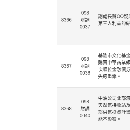
098
副處長蘇OO疑
8366
財調
第三人利益勾
0037
基隆市文化基
098
購買中華商業
8367
財調
次順位金融債
0038
失嚴重案。
中油公司北部
098
天然氣接收站
8368
財調
部供氣投資計
0040
能不彰案。