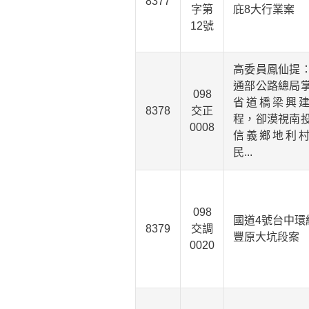
8377
字第
庇8大行業案
12號
高委員鳳仙提
通部公路總局
098
省道橋梁興
8378
交正
程，卻漠視南
0008
信義鄉地利
民...
098
國道4號台中環
8379
交調
豐原大坑段案
0020