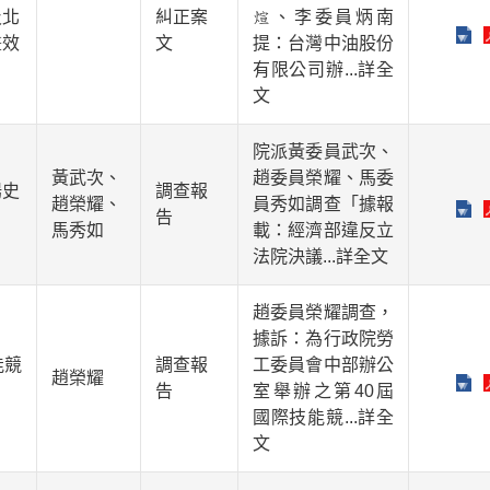
及北
糾正案
、李委員炳南
畫效
文
提：台灣中油股份
有限公司辦
...詳全
文
院派黃委員武次、
黃武次、
趙委員榮耀、馬委
揚史
調查報
趙榮耀、
員秀如調查「據報
告
馬秀如
載：經濟部違反立
法院決議
...詳全文
趙委員榮耀調查，
據訴：為行政院勞
能競
調查報
工委員會中部辦公
趙榮耀
告
室舉辦之第40屆
國際技能競
...詳全
文