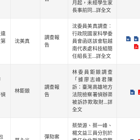
月起，未經學生家
長事前同
...詳全文
沈委員美真調查︰
員違
行政院國家科學委
調查報
法第
沈美真
員會函送該會駐越
告
南代表處科技組簡
任組長王
...詳全文
林委員鉅鋃調查
辦
「據廖志峰君陳
，
調查報
訴：臺灣高雄地方
林鉅鋃
序偵
告
法院檢察署偵辦渠
被訴詐欺取財
...詳
全文
蔡榮源、蔡一峰、
楊文益三員分別於
包
彈劾案