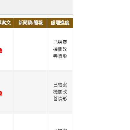
彈案文
新聞稿/簡報
處理進度
已結案
機關改
善情形
已結案
機關改
善情形