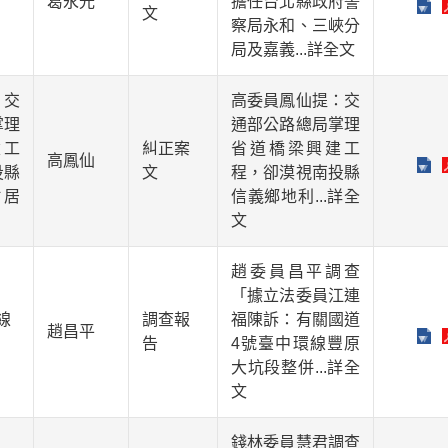
葛永光
擔任台北縣政府警
文
察局永和、三峽分
局及嘉義
...詳全文
：交
高委員鳳仙提：交
掌理
通部公路總局掌理
建工
糾正案
省道橋梁興建工
高鳳仙
投縣
文
程，卻漠視南投縣
村居
信義鄉地利
...詳全
文
趙委員昌平調查
「據立法委員江連
線
調查報
福陳訴：有關國道
趙昌平
告
4號臺中環線豐原
大坑段整併
...詳全
文
錢林委員慧君調查