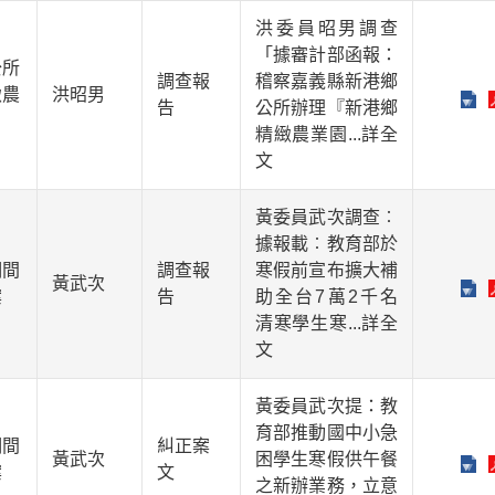
洪委員昭男調查
「據審計部函報：
公所
調查報
稽察嘉義縣新港鄉
緻農
洪昭男
告
公所辦理『新港鄉
精緻農業園
...詳全
文
黃委員武次調查︰
據報載︰教育部於
期間
調查報
寒假前宣布擴大補
黃武次
案
告
助全台7萬2千名
清寒學生寒
...詳全
文
黃委員武次提：教
育部推動國中小急
期間
糾正案
黃武次
困學生寒假供午餐
案
文
之新辦業務，立意