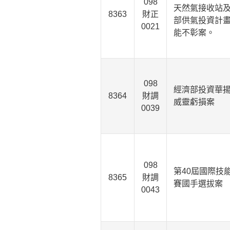
098
天然氣接收站
8363
財正
部供氣投資計
0021
能不彰案。
098
經濟部投資華
8364
財調
威靈虧損案
0039
098
第40屆國際技
8365
財調
賽國手選拔案
0043