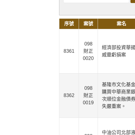
序號
案號
案名
098
經濟部投資華
8361
財正
威靈虧損案
0020
基隆市文化基
098
購買中華商業
8362
財正
次順位金融債
0019
失嚴重案。
中油公司北部