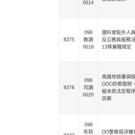
0014
098
國科會駐外人
8375
教調
反公務員服務
0018
13條兼職規定
高雄地檢署偵
098
OOO詐欺取財
8376
司調
疑未依法定程
0020
訊案
098
年劾
OO警察局涉嫌