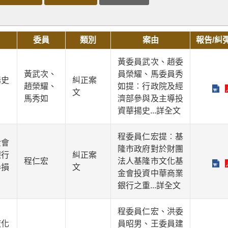
委員
類別
案由
報告/糾
黃委員武次、趙委
黃武次、
員榮耀、馬委員秀
揚史
糾正案
趙榮耀、
如提︰行政院及經
文
馬秀如
濟部參與及主導投
資華揚史
...詳全文
程委員仁宏提︰基
金會
隆市政府對於財團
銀行
糾正案
程仁宏
法人基隆市文化基
券損
文
金會投資中華商業
銀行之重
...詳全文
程委員仁宏、洪委
液化
員昭男、王委員建