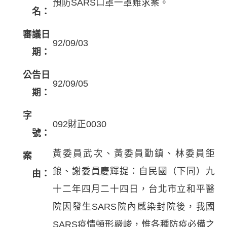
預防SARS口罩一罩難求案。
名：
審議日
92/09/03
期：
公告日
92/09/05
期：
字
092財正0030
號：
黃委員武次、黃委員勤鎮、林委員鉅
案
鋃、謝委員慶輝提：自民國（下同）九
由：
十二年四月二十四日，台北市立和平醫
院因發生SARS院內感染封院後，我國
SARS疫情頓形嚴峻，惟各種防疫必備之