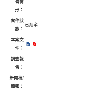
善情
形：
案件狀
已結案
態：
本案文
件：
調查報
告：
新聞稿/
簡報：