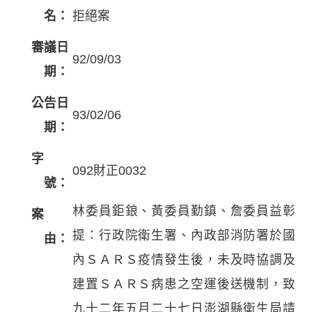
名：
拒絕案
審議日
92/09/03
期：
公告日
93/02/06
期：
字
092財正0032
號：
林委員鉅鋃、黃委員勤鎮、詹委員益彰
案
提：行政院衛生署、內政部消防署於國
由：
內ＳＡＲＳ疫情發生後，未及時協調及
建置ＳＡＲＳ病患之空運後送機制，致
九十二年五月二十七日澎湖縣衛生局請