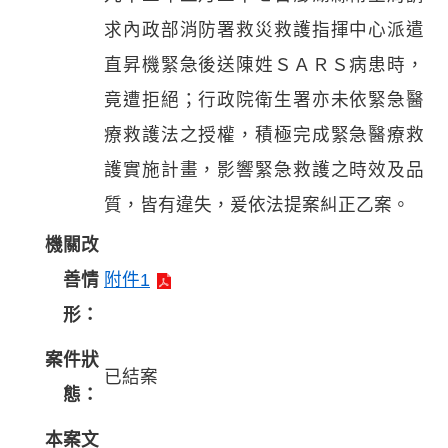
求內政部消防署救災救護指揮中心派遣
直昇機緊急後送陳姓ＳＡＲＳ病患時，
竟遭拒絕；行政院衛生署亦未依緊急醫
療救護法之授權，積極完成緊急醫療救
護實施計畫，影響緊急救護之時效及品
質，皆有違失，爰依法提案糾正乙案。
機關改
善情
附件1
形：
案件狀
已結案
態：
本案文