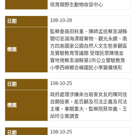
保育類野生動物收容中心
108-10-28
監察委員田秋堇、陳師孟巡察澎湖縣
關切澎湖海漂廢棄物、觀光永續、南
方四島國家公園自然人文生態景觀區
及實驗教育等議題 受理民眾陳情並
實地視察澎湖縣第1所公立實驗教育
小學西嶼鄉合橫國民小學籌備情形
108-10-25
政府處理涉嫌來台殺害女友的陳同佳
自願投案，能否顧及司法正義及司法
主權，事關重大，監察院蔡崇義、王
幼玲立案調查
108-10-25