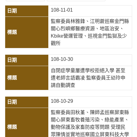
108-11-01
監察委員林雅鋒、江明蒼巡察金門縣
關心烈嶼鄉醫療資源、地區治安、
Kbike營運管理、巡視金門監獄及少
觀所
108-10-30
自閉症學童屢遭學校拒絕入學 甚至
遭老師言語霸凌 監察委員王幼玲申
請自動調查
108-10-29
監察委員田秋堇、陳師孟巡察屏東縣
關心屏東畜牧養殖污染、綠能產業、
動物保護及家畜防疫等問題 受理民
眾陳情並實地巡察國立屏東科技大學