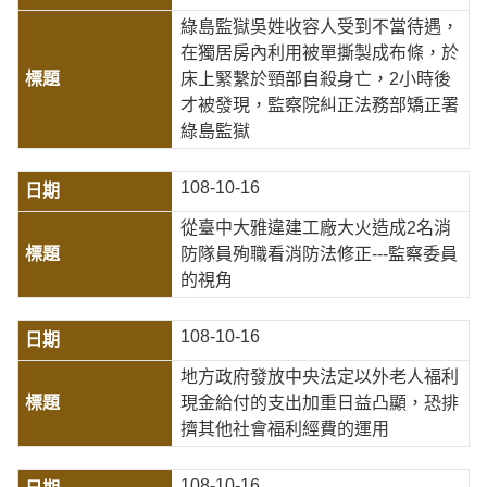
綠島監獄吳姓收容人受到不當待遇，
在獨居房內利用被單撕製成布條，於
床上緊繫於頸部自殺身亡，2小時後
才被發現，監察院糾正法務部矯正署
綠島監獄
108-10-16
從臺中大雅違建工廠大火造成2名消
防隊員殉職看消防法修正---監察委員
的視角
108-10-16
地方政府發放中央法定以外老人福利
現金給付的支出加重日益凸顯，恐排
擠其他社會福利經費的運用
108-10-16