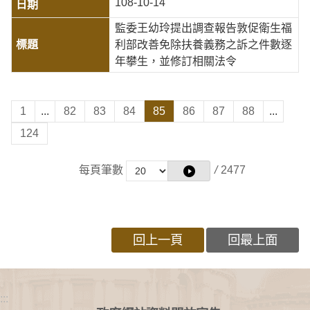
108-10-14
監委王幼玲提出調查報告敦促衛生福
利部改善免除扶養義務之訴之件數逐
年攀生，並修訂相關法令
1
...
82
83
84
85
86
87
88
...
124
每頁筆數
/
2477
回上一頁
回最上面
:::