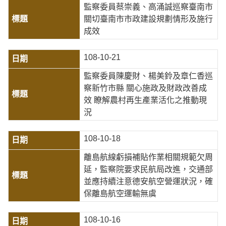
監察委員蔡崇義、高涌誠巡察臺南市
關切臺南市市政建設規劃情形及施行
成效
108-10-21
監察委員陳慶財、楊美鈴及章仁香巡
察新竹市縣 關心施政及財政改善成
效 瞭解農村再生產業活化之推動現
況
108-10-18
離島航線虧損補貼作業相關規範欠周
延，監察院要求民航局改進，交通部
並應持續注意德安航空營運狀況，確
保離島航空運輸無虞
108-10-16