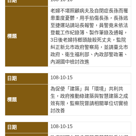
老婦不堪照顧病夫及自閉症長孫而罹
患重度憂鬱，用手掐傷長孫，長孫逃
至捷運站請站長報警，員警竟未依法
登載工作紀錄簿、製作筆錄及通報，
3日後老婦持榔頭敲殺死丈夫，監院
糾正新北市政府警察局，並請臺北市
政府、衛生福利部、內政部警政署、
內湖國中檢討改進
108-10-15
為促使「建築」與「環境」共利共
生，政府推動綠建築與智慧建築之成
效有限，監察院督請相關單位切實檢
討改善
108-10-15