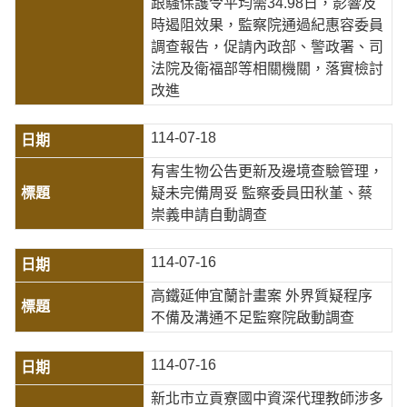
跟騷保護令平均需34.98日，影響及
時遏阻效果，監察院通過紀惠容委員
調查報告，促請內政部、警政署、司
法院及衛福部等相關機關，落實檢討
改進
114-07-18
有害生物公告更新及邊境查驗管理，
疑未完備周妥 監察委員田秋堇、蔡
崇義申請自動調查
114-07-16
高鐵延伸宜蘭計畫案 外界質疑程序
不備及溝通不足監察院啟動調查
114-07-16
新北市立貢寮國中資深代理教師涉多