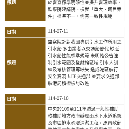
於審查標準明確性並提升審理效率，
監察院建請院、檢就「重大、矚目案
件」標準不一，需有一致性規範
114-07-11
監察院針對我國專供引水工作所用之
引水船 多由業者以交通船替代 缺乏
引水船性能標準規範 未明確公告強
制引水範圍及登離輪區域 引水人訓
練及考核管理等缺失 造成港區航行
安全漏洞 糾正交通部 並要求交通部
航港局積極檢討改進
114-07-10
中央於109至111年透過一般性補助
款補助地方政府辦理雨水下水道系統
及市區排水疏濬清淤工程，原內政部