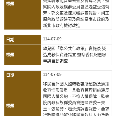
營建署未能善盡審查及督導之責，監
察院內政及族群委員會通過監委張菊
芳、郭文東及陳景峻調查報告，糾正
原內政部營建署及函請臺南市政府及
新北市政府檢討改進
114-07-09
幼兒園「準公共化政策」實施後 疑
造成教保資源錯置 監察委員紀惠容
申請自動調查
114-07-09
移民署外國人臨時收容所超額及逾期
收容情形嚴重，且收容管理措施違反
國際人權公約，不符人權保障，監察
院內政及族群委員會通過監委王美
玉、張菊芳、趙永清調查報告，要求
行政院協助解決移民署執法人力及收