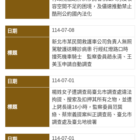
容空間不足的困境，及儘速推動禁止
酷刑公約國內法化
114-07-08
新北市某民間救護車公司負責人無照
駕駛護送轉診病患 行經紅燈路口時
撞死機車騎士 監察委員趙永清、王
美玉申請自動調查
114-07-01
楊姓女子遭調查局臺北市調查處違法
拘提、搜索及扣押其所有之物，並遭
上銬長達16小時，監察委員范巽
綠、蔡崇義提案糾正調查局、臺北市
調查處及臺北地檢署
114-07-01