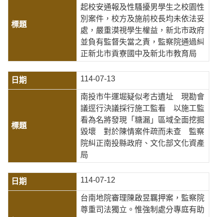
起校安通報及性騷擾男學生之校園性
別案件，校方及施前校長均未依法妥
處，嚴重漠視學生權益，新北市政府
並負有監督失當之責，監察院通過糾
正新北市貢寮國中及新北市教育局
114-07-13
南投市牛運堀疑似考古遺址 現勘會
議逕行決議採行施工監看 以施工監
看為名將發現「糖漏」區域全面挖掘
毀壞 對於陳情案件疏而未查 監察
院糾正南投縣政府、文化部文化資產
局
114-07-12
台南地院審理陳啟昱羈押案，監察院
尊重司法獨立。惟強制處分專庭有助