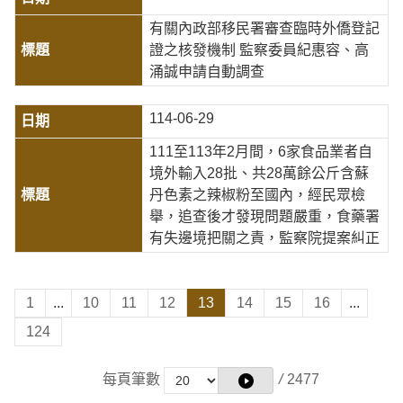
有關內政部移民署審查臨時外僑登記
證之核發機制 監察委員紀惠容、高
涌誠申請自動調查
114-06-29
111至113年2月間，6家食品業者自
境外輸入28批、共28萬餘公斤含蘇
丹色素之辣椒粉至國內，經民眾檢
舉，追查後才發現問題嚴重，食藥署
有失邊境把關之責，監察院提案糾正
1
...
10
11
12
13
14
15
16
...
124
每頁筆數
/
2477