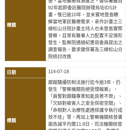
便，當地醫療資源匱乏，健保署雖自
92年起即委託醫院辦理烏坵IDS計
畫，惟已逾10年，並未實地登島瞭
解當地軍民醫療需求，承作計畫之三
總松山分院計畫主持人也未登島實際
督察，且常有醫事人力配置不足情形
發生，監察院通過紀惠容委員提出之
調查報告，要求健保署及三總松山分
院檢討改進
114-07-18
跟蹤騷擾防制法施行迄今逾3年，仍
發生「警察機關拒絕受理報案」、
「員警對跟騷專業知能良莠不齊」、
「欠缺對被害人之安全保密空間」、
「命相對人治療性處遇保護令執行成
效不佳」等，再加上警察機關核發書
面告誡平均需11.9日、司法機關核發