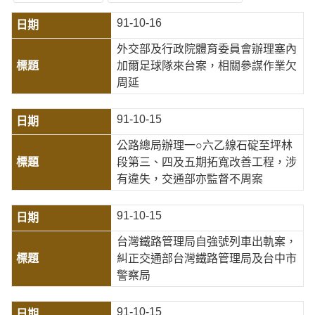
91-10-16
外交部及行政院體育委員會辦理塞內
加爾足球隊來台案，相關參謀作業欠
周延
91-10-15
公路總局辦理一○六乙線石碇至坪林
段第三、四及五期拓寬改善工程，涉
有違失，交通部亦監督不周案
91-10-15
台灣鐵路管理局自強號列車出軌案，
糾正交通部台灣鐵路管理局及台中市
警察局
91-10-15