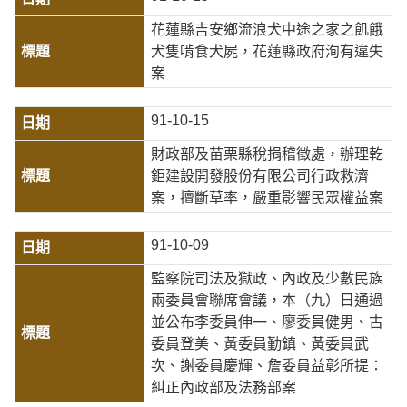
花蓮縣吉安鄉流浪犬中途之家之飢餓
犬隻啃食犬屍，花蓮縣政府洵有違失
案
91-10-15
財政部及苗栗縣稅捐稽徵處，辦理乾
鉅建設開發股份有限公司行政救濟
案，擅斷草率，嚴重影響民眾權益案
91-10-09
監察院司法及獄政、內政及少數民族
兩委員會聯席會議，本（九）日通過
並公布李委員伸一、廖委員健男、古
委員登美、黃委員勤鎮、黃委員武
次、謝委員慶輝、詹委員益彰所提：
糾正內政部及法務部案