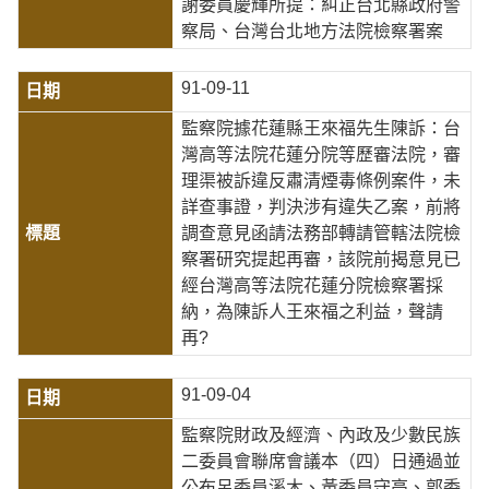
謝委員慶輝所提：糾正台北縣政府警
察局、台灣台北地方法院檢察署案
91-09-11
監察院據花蓮縣王來福先生陳訴：台
灣高等法院花蓮分院等歷審法院，審
理渠被訴違反肅清煙毒條例案件，未
詳查事證，判決涉有違失乙案，前將
調查意見函請法務部轉請管轄法院檢
察署研究提起再審，該院前揭意見已
經台灣高等法院花蓮分院檢察署採
納，為陳訴人王來福之利益，聲請
再?
91-09-04
監察院財政及經濟、內政及少數民族
二委員會聯席會議本（四）日通過並
公布呂委員溪木、黃委員守高、郭委