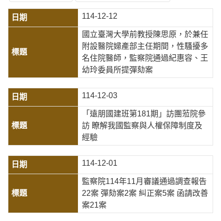
114-12-12
國立臺灣大學前教授陳思原，於兼任
附設醫院婦產部主任期間，性騷擾多
名住院醫師，監察院通過紀惠容、王
幼玲委員所提彈劾案
114-12-03
「遠朋國建班第181期」訪團蒞院參
訪 瞭解我國監察與人權保障制度及
經驗
114-12-01
監察院114年11月審議通過調查報告
22案 彈劾案2案 糾正案5案 函請改善
案21案