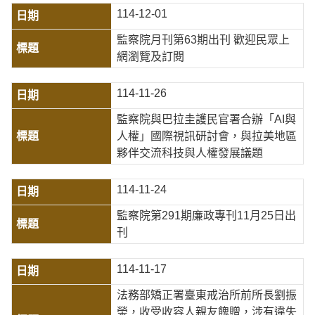
114-12-01
監察院月刊第63期出刊 歡迎民眾上
網瀏覽及訂閱
114-11-26
監察院與巴拉圭護民官署合辦「AI與
人權」國際視訊研討會，與拉美地區
夥伴交流科技與人權發展議題
114-11-24
監察院第291期廉政專刊11月25日出
刊
114-11-17
法務部矯正署臺東戒治所前所長劉振
榮，收受收容人親友餽贈，涉有違失