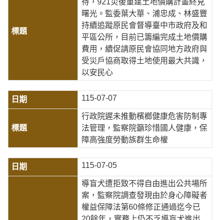
待，921災後重建土地價購計畫終見
曙光。監委葉大華、浦忠成、林盛豐
持續追蹤原民會督導臺中市政府及和
平區公所，目前已籌編完成土地價購
費用，續促請原民會協同地方政府與
受災戶協商取得土地使用最大共識，
以安民心
115-07-07
行政院遲未推動檳榔健康危害防制專
法管理，監察院籲珍惜國人健康，保
障高強度勞動族群生命權
115-07-05
導盲犬遭拒致不得自由進出公共場所
案，監察院調查發現由於身心障礙者
權益保障法第60條修正通過迄今已
20餘年，實務上仍不乏導盲犬進出