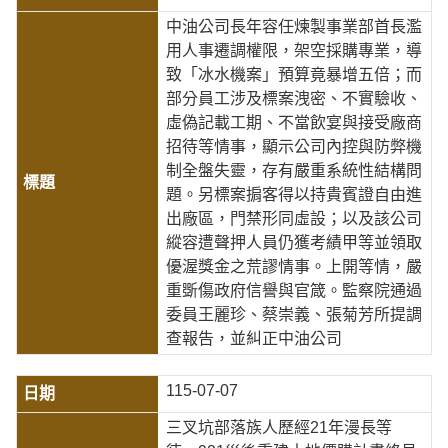
中油公司長年容任煉製事業部首長濫
用人事遷調權限，架空採購專業，導
致「冰水機案」預算竟暴增五倍；而
部分員工涉及標案洩密、不實驗收、
虛偽記載工期、不當飲宴與接受廠商
招待等情事，顯示公司內控與防弊機
制全盤失靈，存有嚴重系統性結構問
題。另標案掮客得以持貴賓證自由進
出廠區，門禁形同虛設；以及該公司
縱容遭聲押人員仍獲考績甲等並領取
優渥獎金之荒謬情事。上開等情，嚴
重斲傷政府信譽與官箴。監察院通過
委員王麗珍、蔡崇義、張菊芳所提調
查報告，並糾正中油公司
115-07-07
三叉坑部落族人歷經21年漫長等