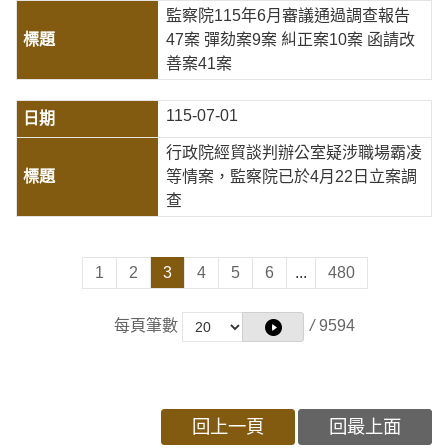
監察院115年6月審議通過調查報告
47案 彈劾案9案 糾正案10案 函請改
善案41案
115-07-01
行政院經貿談判辦公室疑涉職場霸凌
等情案，監察院已於4月22日立案調
查
1
2
3
4
5
6
...
480
每頁筆數
/
9594
回上一頁
回最上面