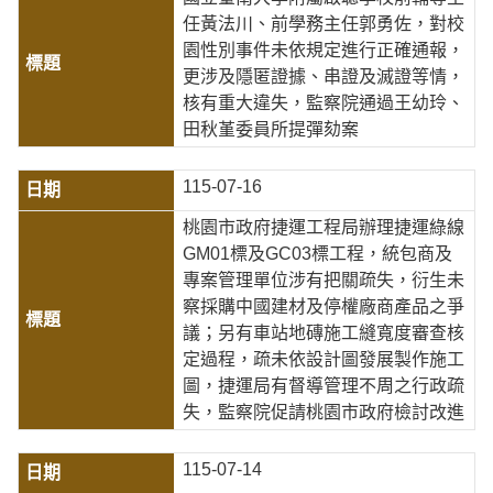
任黃法川、前學務主任郭勇佐，對校
園性別事件未依規定進行正確通報，
更涉及隱匿證據、串證及滅證等情，
核有重大違失，監察院通過王幼玲、
田秋堇委員所提彈劾案
115-07-16
桃園市政府捷運工程局辦理捷運綠線
GM01標及GC03標工程，統包商及
專案管理單位涉有把關疏失，衍生未
察採購中國建材及停權廠商產品之爭
議；另有車站地磚施工縫寬度審查核
定過程，疏未依設計圖發展製作施工
圖，捷運局有督導管理不周之行政疏
失，監察院促請桃園市政府檢討改進
115-07-14