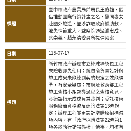
臺中市政府農業局前局長王俊雄，假
借推動國際行銷計畫之名，攜同妻女
赴國外旅遊，並涉詐取政府補助款，
違失情節重大，監察院通過浦忠成、
蔡崇義、趙永清委員所提彈劾案
115-07-17
新竹市政府辦理市立棒球場統包工程
未驗收即先使用；統包商負責設計與
施工成果未能達到契約規定之效能標
準，有安全疑慮；市府及教育部工程
施工查核小組督導過程之查核意見，
竟錯誤指示成球員兼裁判；委託技術
服務廠商資格違反建築法第13條規
定；辦理工程變更設計增購原招標減
項內容，有「政府採購法第22條第1
項各款執行錯誤態樣」情事，均核有