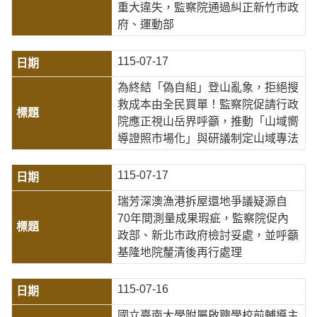
重大違失，監察院通過糾正新竹市政
府、運動部
115-07-17
為終結「偽自組」登山亂象，拒絕搜
救成本由全民買單！監察院促請行政
院應正視山岳界呼籲，推動「山域嚮
導證照市場化」與研議制定山域專法
115-07-17
瑞芳深澳漁港拆屋還地爭議疑源自
70年間測量成果瑕疵，監察院促內
政部、新北市政府檢討妥處，並呼籲
基隆地院釐清後再行處理
115-07-16
國立臺南大學附屬啟聰學校前輔導主