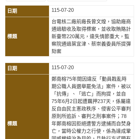
115-07-20
台電核二廠前廠長曾文煌，協助廠商
通過驗收及取得標案，並收取賄賂計
新臺幣220萬元，違失情節重大，監
察院通過葉宜津、蔡崇義委員所提彈
劾案
115-07-20
鄭南榕75年間因違反「動員戡亂時
期公職人員選舉罷免法」案件，被以
「抗傳」、「逃亡」而拘提，並自
75年6月2日起遭羈押237天，係屬違
反自由民主憲政秩序、侵害公平審判
原則所追訴、審判之刑事案件；78
年鄭南榕因拒絕遭警方逮捕而自焚身
亡，當時公權力之行使，係為達成鞏
固威權統治為目的，且執行方式顯有