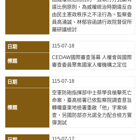
違比例原則，為威權統治時期違反自
由民主憲政秩序之不法行為。監察委
員高涌誠、林郁容函請行政院督促所
屬研議檢討
115-07-18
CEDAW國際審查落幕 人權會與國際
審查委員聚焦國家人權機構之定位
115-07-18
空軍防砲指揮部中士蔡學良槍擊死亡
命案，臺高檢署已依監察院調查意旨
轉囑臺東地檢署重啟「他」字案偵
查，另國防部亦允諾全力配合檢方實
彈測試
115-07-17