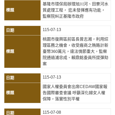
基隆市環保局辦理旭川河、田寮河水
質處理工程， 迄未發揮應有功能，
監察院糾正基隆市政府
115-07-13
桃園市復興區前區長曾志湘，利用綜
理區務之機會，收受廠商之賄賂計新
臺幣360萬元，違法情節重大，監察
院通過浦忠成、賴鼎銘委員所提彈劾
案
115-07-13
國家人權委員會出席CEDAW國家報
告國際審查會議 呼籲深化婦女人權
保障，落實性別平權
115-07-08