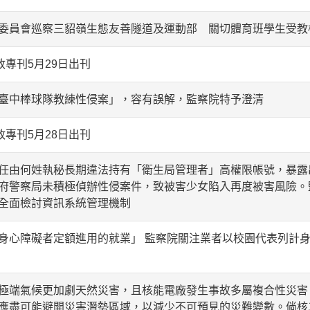
委員會巡察三貂嶺生態友善隧道及運動部 關切體育班學生受教
政專刊5月29日出刊
臺中棒球隊教練性侵案」，容有誤解，監察院特予澄清
政專刊5月28日出刊
任由何姓執秘長期違法持有「衛生局管理者」高權限帳號，暴露
府警察局未積極偵辦性侵案件，致被害少女陷入再度被害風險。
全面檢討資訊系統管理機制
身心障礙者定額進用的就業」 監察院關注業者以校園代表列計身
極端氣候更加劇天然災害，且核能電廠發生事故多屬複合性災害
應盡可能避開災害潛勢區域，以減少不可預見的災難變數。倘核