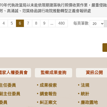
70年代執政當局以未能依限期建築執行照價收買作業，嚴重侵
芳、高涌誠、范巽綠函請行政院推動轉型正義會報研處
4
5
6
7
8
9
...
480
每頁筆數
國家人權委員會
監察成果查詢
資訊公開
主任委員
成果檢索
法規
副主任委員
調查報告
統計
委員
糾正案文
廉政園地