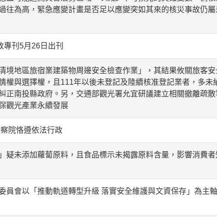
過往為高，緊急應變計畫是否足以應變突如其來的核災事故仍屬
政專刊5月26日出刊
清境地區旅宿業建築物周邊安全檢查作業」，其結果攸關旅客安
情權與選擇權，且111年以後未登記及陸續核准登記業者，多未
糾正南投縣政府。另，交通部觀光署允宜研議建立相關撤離疏散
保觀光產業永續發展
監察院恪遵依法行政
」疑未添加蘿蔔原料，且食品標示未揭露原料含量，影響消費者
委員會以「推動軌道轉型升級 落實安全維護與文資保存」為主