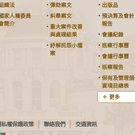
組織法
彈劾案文
出版品
國家人權委員
糾舉案文
預決算及會計
會簡介
報告
重大案件改善
與處理結果
會議紀錄
紓解民怨小檔
巡察行事曆
案
會議行事曆
巡察報告
保有及管理個
資項目總表
更多
隱私權保護政策
聯絡我們
交通資訊