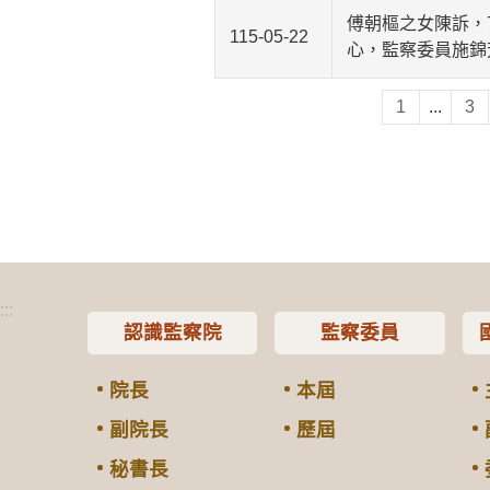
傅朝樞之女陳訴，
115-05-22
心，監察委員施錦
1
...
3
:::
認識監察院
監察委員
院長
本屆
副院長
歷屆
秘書長