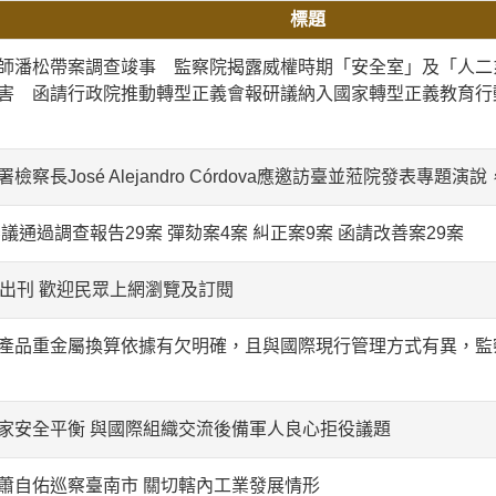
標題
師潘松帶案調查竣事 監察院揭露威權時期「安全室」及「人二
害 函請行政院推動轉型正義會報研議納入國家轉型正義教育行
察長José Alejandro Córdova應邀訪臺並蒞院發表專題
審議通過調查報告29案 彈劾案4案 糾正案9案 函請改善案29案
期出刊 歡迎民眾上網瀏覽及訂閱
產品重金屬換算依據有欠明確，且與國際現行管理方式有異，監
家安全平衡 與國際組織交流後備軍人良心拒役議題
蕭自佑巡察臺南市 關切轄內工業發展情形