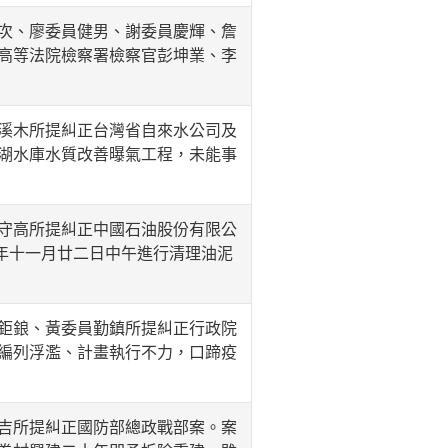
次、廖委員健男、謝委員慶輝、詹
高等法院檢察署檢察官彭坤業、李
溪木所提糾正台灣省自來水公司及
湖水庫水質改善曝氣工程，未能事
守高所提糾正中國石油股份有限公
八年十一月廿二日中午進行清理油泥
鉅鋃、黃委員勤鎮所提糾正行政院
編列浮濫、計畫執行不力，口蹄疫
吉所提糾正國防部總政戰部案。案