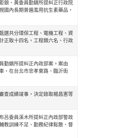
鉅鋃、黃委員勤鎮所提糾正行政院
視國內長期普遍濫用抗生素藥品，
甄選共分環保工程、電機工程、資
計正取十四名，工程類六名、行政
員勤鎮所提糾正內政部案。案由
車，在台北市忠孝東路、臨沂街
審查成績竣事，決定錄取楊昌憲等
布呂委員溪木所提糾正內政部警政
輔教訓練不足、勤務紀律鬆散、督