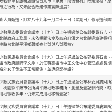
政戰部軍眷服務處辦理台北市『忠勇、雨後新村』改建過程，原
帑之行為，又未配合改建作業實際進度?
人員甄選，訂於八十九年一月二十三日（星期日）假考選部國
數民族委員會會議本（十九）日上午通過並公布郭委員石吉、
北縣政府工務局，未依相關法令及該府訂頒之台北縣違章建築拆
率將台北縣平溪鄉薯榔寮七號與八號兩棟?
數民族委員會會議本（十九）日上午通過並公布郭委員石吉、
雄市政府顧問李文能，於任職高雄市中正文化中心管理處處長期
婚外女子發生不正常關係，並遭錄影存證?
數民族委員會會議本（十九）日上午通過並公布林委員將財所
「桃園縣平鎮市公所與平鎮地政事務所，測量及登記部門間，缺
用地徵收多年，仍未完成用地移轉登記?
數民族委員會會議本（十九）日上午通過並公布謝委員慶輝所