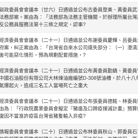
政委員會會議本（廿六）日通過並公布古委員登美、黃委員武
法務部案。案由為：「法務部為法務主管機關，於辦理所屬台灣
反公務員服務法第十三條之規定，認事?
濟委員會會議本（二十一）日通過並公布謝委員慶輝、呂委員
府案，糾正案由為：「台灣省自來水公司違失部分：（一）澄清
後可能惡化情形，預為規劃配套措施，?
濟委員會會議本（二十一）日通過並公布黃委員勤鎮、黃委員
中國石油股份有限公司大林煉油廠編號D-308號油槽，於八十
氣爆起火，造成三名工人當場死亡之重大
濟委員會會議本（二十一）日通過並公布張委員德銘、林委員
由為：「行政院農業委員會擬定『豬瘟及口蹄疫撲滅計畫』預算
復因不當准許疫區台灣省豬隻輸入非疫?
報委員會會議本（二十）日通過並公布林委員秋山、郭委員石