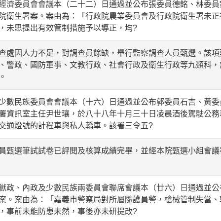
濟委員會會議本（二十二）日通過並公布張委員德銘、林委員
院衛生署案。案由為：「行政院農業委員會及行政院衛生署未正
，未思提出有效管制措施予以導正，均?
處因人力不足，對調查員餘缺，舉行監察調查人員甄選。該項
、警政、國防軍事、文教行政、社會行政及衛生行政等九類科，
。
數民族委員會會議本（十六）日通過並公布郭委員石吉、黃委
署資訊室主任尹世瓖，於八十八年十月三十日凌晨酒後駕駛公務
交通燈號的計程車與私人轎車。該署三令五?
甄選筆試試卷已評閱及核算成績完畢，並經本院甄選小組會議
政、內政及少數民族兩委員會聯席會議本（廿六）日通過並公
案。案由為：「嘉義市警察局對所屬隨護員警，槍械管制失當、
，事前未能防患未然，事後亦未研提改?