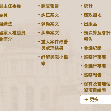
副主任委員
調查報告
統計
委員
糾正案文
廉政園地
組織法
彈劾案文
出版品
國家人權委員
糾舉案文
預決算及會計
會簡介
報告
重大案件改善
與處理結果
會議紀錄
紓解民怨小檔
巡察行事曆
案
會議行事曆
巡察報告
保有及管理個
資項目總表
更多