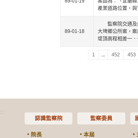
89-01-19
案由為：「宜蘭縣
產業道路位置，與
監察院交通及採
89-01-18
大埤鄉公所案，案
堤頂高程相差一．
1
...
452
453
:::
認識監察院
監察委員
院長
本屆