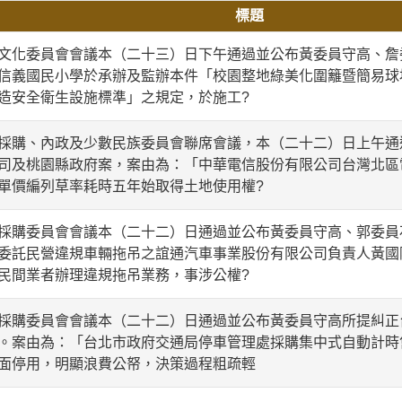
標題
化委員會會議本（二十三）日下午通過並公布黃委員守高、詹
信義國民小學於承辦及監辦本件「校園整地綠美化圍籬暨簡易球
造安全衛生設施標準」之規定，於施工?
購、內政及少數民族委員會聯席會議，本（二十二）日上午通
司及桃園縣政府案，案由為：「中華電信股份有限公司台灣北區
單價編列草率耗時五年始取得土地使用權?
購委員會會議本（二十二）日通過並公布黃委員守高、郭委員
委託民營違規車輛拖吊之誼通汽車事業股份有限公司負責人黃國
民間業者辦理違規拖吊業務，事涉公權?
購委員會會議本（二十二）日通過並公布黃委員守高所提糾正
。案由為：「台北市政府交通局停車管理處採購集中式自動計時
面停用，明顯浪費公帑，決策過程粗疏輕