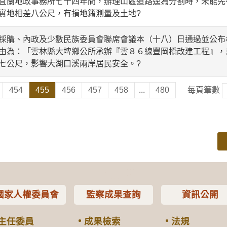
宜蘭地政事務所七十四年間，辦理山區道路逕為分割時，未能先
實地相差八公尺，有損地籍測量及土地?
購、內政及少數民族委員會聯席會議本（十八）日通過並公布
由為：「雲林縣大埤鄉公所承辦『雲８６線豐岡橋改建工程』，
七公尺，影響大湖口溪兩岸居民安全。?
454
455
456
457
458
...
480
每頁筆數
國家人權委員會
監察成果查詢
資訊公開
主任委員
成果檢索
法規