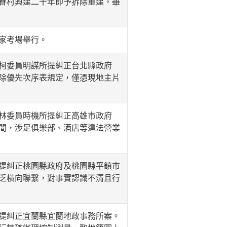
眷村興建二十年即予拆除重建，雖
家考場舉行。
柯委員明謀所提糾正台北縣政府
除優先次序表規定，僅憑現地主片
林委員時機所提糾正高雄市政府
間，涉足俱樂部、酒店等違法營業
提糾正桃園縣政府及桃園縣平鎮市
乏橫向聯繫，對事實認識不清且行
提糾正宜蘭縣宜蘭地政事務所案。