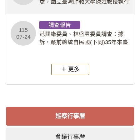
悉，國立臺灣師範大學陳姓教授執行
多件人體研究計畫，其採集及運用血
液樣本，疑違反「人體研究法」及學
調查報告
術倫理等情案調查報告。(115教調
115
31)
范巽綠委員、林盛豐委員調查：據
07-24
訴，嚴前總統自民國(下同)35年來臺
後即居住於重慶寓所(即國定古蹟嚴家
淦故居)，迨至嚴前總統及其夫人相繼
過世後，總統府於89年間函請其家屬
更多
繼續留住
巡察行事曆
會議行事曆