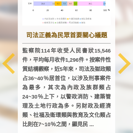
司法正義為民眾首要關心議題
監察院114年收受人民書狀15,546
件，平均每月收件1,296件。按案件性
監察
質結構觀察，近5年來，司法及獄政類
均每
占36~40％居首位，以涉及刑事案件
證，
為最多，其次為內政及族群類占
調卷
24~30％上下，以警政消防、建築管
詢會
理及土地行政為多。另財政及經濟
次及
類、社福及衛環類與教育及文化類占
審議
比則在7~10％之間，顯見民 ...
人，