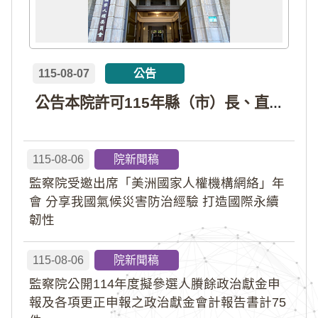
115-08-07
公告
公告本院許可115年縣（市）長、直轄市議員、縣（市）議員擬參選人開立政治獻金專戶共計4戶。各專戶得收受政治獻金期間為自專戶許可設立日起至115年11月27日止，專戶名冊詳如附件。
115-08-06
院新聞稿
監察院受邀出席「美洲國家人權機構網絡」年
會 分享我國氣候災害防治經驗 打造國際永續
韌性
115-08-06
院新聞稿
監察院公開114年度擬參選人賸餘政治獻金申
報及各項更正申報之政治獻金會計報告書計75