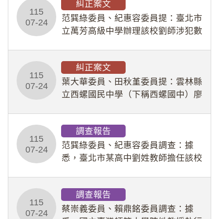
糾正案文
人員保障法」及「職業安全衛生法」
115
所定維護公務人員
范巽綠委員、紀惠容委員提：臺北市
07-24
立萬芳高級中學辦理該校劉師涉犯數
位性剝削事件，於第一線校園性別事
件調查、審議及申復程序中，喪失專
糾正案文
業把關與糾錯功能，不僅首份調查報
115
告漏未審酌師生不
葉大華委員、田秋堇委員提：雲林縣
07-24
立西螺國民中學（下稱西螺國中）廖
姓專任教師（下稱廖師）、蔡姓鐘點
教練（下稱蔡教練）涉體罰及不當管
調查報告
教羽球隊學生等行為，歷經該校校園
115
事件處理會議（下
范巽綠委員、紀惠容委員調查：據
07-24
悉，臺北市某高中劉姓教師擔任該校
專題指導教師及組長，詎假借管教名
義，多次要求該校某生依其指示，自
調查報告
行拍攝特定樣態性影像並以手機傳送
115
劉師。該生因畏懼成
蔡崇義委員、賴鼎銘委員調查：據
07-24