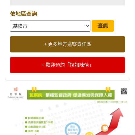
依地區查詢
+ 更多地方巡察責任區
+ 歡迎預約「視訊陳情」