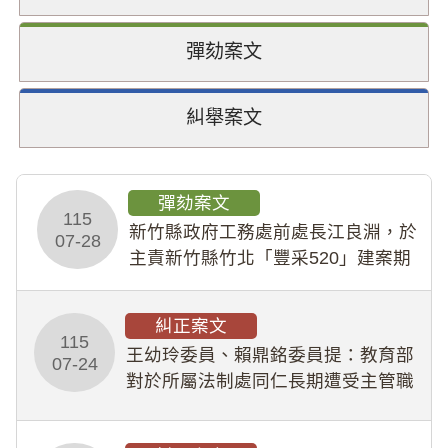
彈劾案文
糾舉案文
彈劾案文
115
新竹縣政府工務處前處長江良淵，於
07-28
主責新竹縣竹北「豐采520」建案期
間，藏匿鉅額來源不明財產現金新臺
幣1,483萬餘元，並長期收受建商餽
糾正案文
贈；復罔顧公共安全，圖利默許建商
115
王幼玲委員、賴鼎銘委員提：教育部
於停工期間
07-24
對於所屬法制處同仁長期遭受主管職
場不法侵害情事，未能及時察覺、有
效介入及妥為處理，顯未善盡「公務