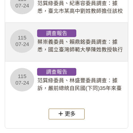
事件處理會議（下
范巽綠委員、紀惠容委員調查：據
07-24
悉，臺北市某高中劉姓教師擔任該校
專題指導教師及組長，詎假借管教名
義，多次要求該校某生依其指示，自
調查報告
行拍攝特定樣態性影像並以手機傳送
115
劉師。該生因畏懼成
蔡崇義委員、賴鼎銘委員調查：據
07-24
悉，國立臺灣師範大學陳姓教授執行
多件人體研究計畫，其採集及運用血
液樣本，疑違反「人體研究法」及學
調查報告
術倫理等情案調查報告。(115教調
115
31)
范巽綠委員、林盛豐委員調查：據
07-24
訴，嚴前總統自民國(下同)35年來臺
後即居住於重慶寓所(即國定古蹟嚴家
淦故居)，迨至嚴前總統及其夫人相繼
過世後，總統府於89年間函請其家屬
更多
繼續留住