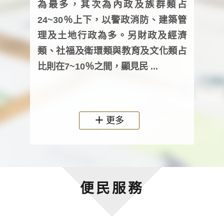
為最多，其次為內政及族群類占
調卷
24~30％上下，以警政消防、建築管
詢會
理及土地行政為多。另財政及經濟
次及
類、社福及衛環類與教育及文化類占
審議
比則在7~10％之間，顯見民 ...
人，
政機關
更多
便民服務