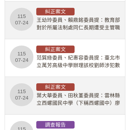
幣1,483萬餘元，並長期收受建商餽
糾正案文
贈；復罔顧公共安全，圖利默許建商
115
王幼玲委員、賴鼎銘委員提：教育部
於停工期間
07-24
對於所屬法制處同仁長期遭受主管職
場不法侵害情事，未能及時察覺、有
效介入及妥為處理，顯未善盡「公務
糾正案文
人員保障法」及「職業安全衛生法」
115
所定維護公務人員
范巽綠委員、紀惠容委員提：臺北市
07-24
立萬芳高級中學辦理該校劉師涉犯數
位性剝削事件，於第一線校園性別事
件調查、審議及申復程序中，喪失專
糾正案文
業把關與糾錯功能，不僅首份調查報
115
告漏未審酌師生不
葉大華委員、田秋堇委員提：雲林縣
07-24
立西螺國民中學（下稱西螺國中）廖
姓專任教師（下稱廖師）、蔡姓鐘點
教練（下稱蔡教練）涉體罰及不當管
調查報告
教羽球隊學生等行為，歷經該校校園
115