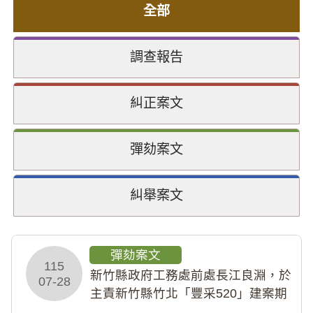
全部
調查報告
糾正案文
彈劾案文
糾舉案文
彈劾案文
115
新竹縣政府工務處前處長江良淵，於
07-28
主責新竹縣竹北「豐采520」建案期
間，藏匿鉅額來源不明財產現金新臺