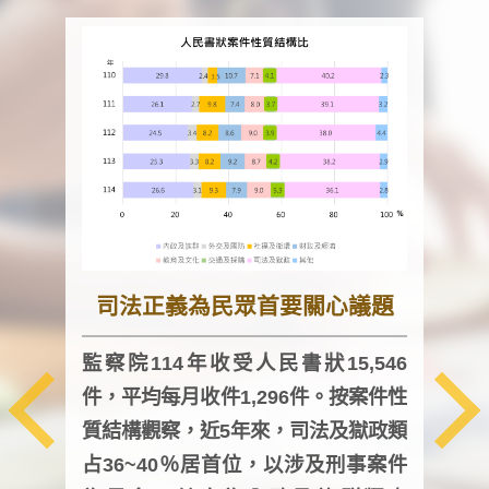
司法正義為民眾首要關心議題
監察院114年收受人民書狀15,546
件，平均每月收件1,296件。按案件性
監察
質結構觀察，近5年來，司法及獄政類
均每
占36~40％居首位，以涉及刑事案件
證，