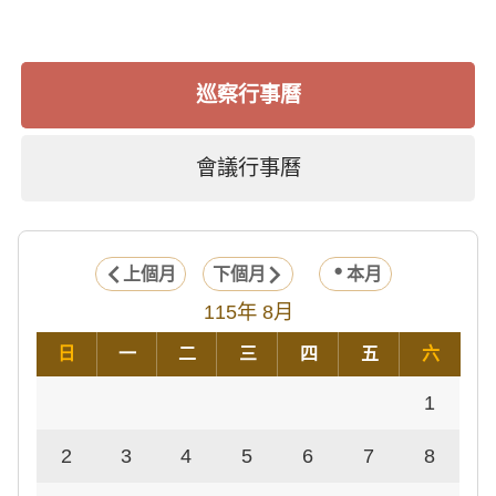
巡察行事曆
會議行事曆
上個月
下個月
本月
115年 8月
日
一
二
三
四
五
六
1
2
3
4
5
6
7
8