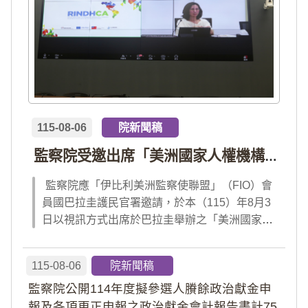
115-08-06
院新聞稿
監察院受邀出席「美洲國家人權機構網絡」年會 分享我國氣候災害防治經驗 打造國際永續韌性
監察院應「伊比利美洲監察使聯盟」（FIO）會
員國巴拉圭護民官署邀請，於本（115）年8月3
日以視訊方式出席於巴拉圭舉辦之「美洲國家人
權機構網絡」（RINDHCA）年會，並發表專題
報告，就美洲地區環境災害、氣候緊急狀態與人
115-08-06
院新聞稿
權風險等議題，與拉美地區監察機構、護民官署
監察院公開114年度擬參選人賸餘政治獻金申
及紅十字國際委員會、原住民社區支持組織...
報及各項更正申報之政治獻金會計報告書計75