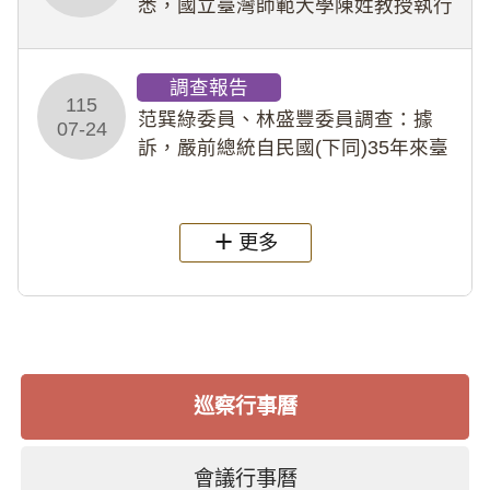
悉，國立臺灣師範大學陳姓教授執行
多件人體研究計畫，其採集及運用血
液樣本，疑違反「人體研究法」及學
調查報告
術倫理等情案調查報告。(115教調
115
31)
范巽綠委員、林盛豐委員調查：據
07-24
訴，嚴前總統自民國(下同)35年來臺
後即居住於重慶寓所(即國定古蹟嚴家
淦故居)，迨至嚴前總統及其夫人相繼
過世後，總統府於89年間函請其家屬
更多
繼續留住
巡察行事曆
會議行事曆