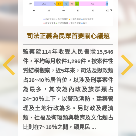
司法正義為民眾首要關心議題
監察院114年收受人民書狀15,546
件，平均每月收件1,296件。按案件性
監察
質結構觀察，近5年來，司法及獄政類
均每
占36~40％居首位，以涉及刑事案件
證，
為最多，其次為內政及族群類占
調卷
24~30％上下，以警政消防、建築管
詢會
理及土地行政為多。另財政及經濟
次及
類、社福及衛環類與教育及文化類占
審議
比則在7~10％之間，顯見民 ...
人，