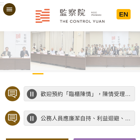
:::
跳到主要內容區塊
EN
:::
歡迎預約「臨櫃陳情」，陳情受理中心將優先排定人員與您接談，釐清案情爭點後收案處理，以節省您的寶貴時間。
公務人員應廉潔自持、利益迴避、依法公正執行公務～考試院公務人員保障暨培訓委員會～