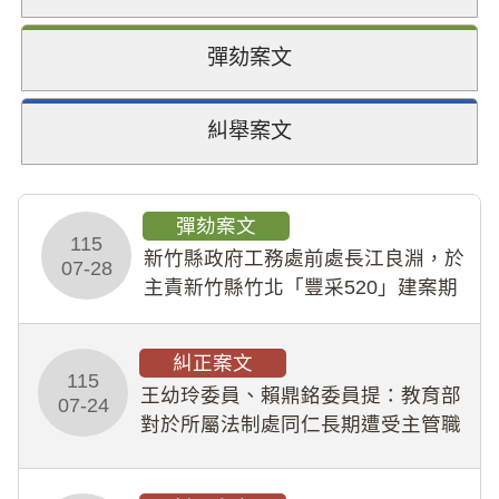
彈劾案文
糾舉案文
彈劾案文
115
新竹縣政府工務處前處長江良淵，於
07-28
主責新竹縣竹北「豐采520」建案期
間，藏匿鉅額來源不明財產現金新臺
幣1,483萬餘元，並長期收受建商餽
糾正案文
贈；復罔顧公共安全，圖利默許建商
115
王幼玲委員、賴鼎銘委員提：教育部
於停工期間
07-24
對於所屬法制處同仁長期遭受主管職
場不法侵害情事，未能及時察覺、有
效介入及妥為處理，顯未善盡「公務