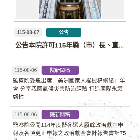
115-08-07
公告
公告本院許可115年縣（市）長、直轄市議員、縣（市）議員擬參選人開立政治獻金專戶共計4戶。各專戶得收受政治獻金期間為自專戶許可設立日起至115年11月27日止，專戶名冊詳如附件。
115-08-06
院新聞稿
監察院受邀出席「美洲國家人權機構網絡」年
會 分享我國氣候災害防治經驗 打造國際永續
韌性
115-08-06
院新聞稿
監察院公開114年度擬參選人賸餘政治獻金申
報及各項更正申報之政治獻金會計報告書計75