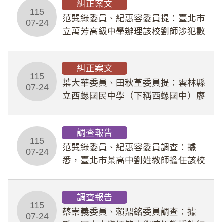
糾正案文
人員保障法」及「職業安全衛生法」
115
所定維護公務人員
范巽綠委員、紀惠容委員提：臺北市
07-24
立萬芳高級中學辦理該校劉師涉犯數
位性剝削事件，於第一線校園性別事
件調查、審議及申復程序中，喪失專
糾正案文
業把關與糾錯功能，不僅首份調查報
115
告漏未審酌師生不
葉大華委員、田秋堇委員提：雲林縣
07-24
立西螺國民中學（下稱西螺國中）廖
姓專任教師（下稱廖師）、蔡姓鐘點
教練（下稱蔡教練）涉體罰及不當管
調查報告
教羽球隊學生等行為，歷經該校校園
115
事件處理會議（下
范巽綠委員、紀惠容委員調查：據
07-24
悉，臺北市某高中劉姓教師擔任該校
專題指導教師及組長，詎假借管教名
義，多次要求該校某生依其指示，自
調查報告
行拍攝特定樣態性影像並以手機傳送
115
劉師。該生因畏懼成
蔡崇義委員、賴鼎銘委員調查：據
07-24