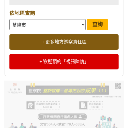
依地區查詢
+ 更多地方巡察責任區
+ 歡迎預約「視訊陳情」