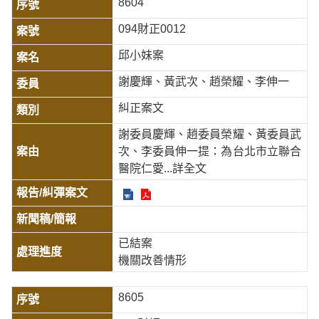
8604
094財正0012
邱小妹案
謝慶輝、黃武次、趙榮耀、李伸一
糾正案文
謝委員慶輝、趙委員榮耀、黃委員武
次、李委員伸一提：為台北市立聯合
醫院仁愛
...詳全文
已結案
機關改善情形
8605