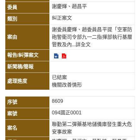
謝慶輝、趙昌平
糾正案文
謝委員慶輝、趙委員昌平提「空軍防
砲警衛司令部九一二指揮部執行基層
管教及內
...詳全文
已結案
機關改善情形
8609
094國正0001
聯勤第二彈藥基地儲備庫發生重大危
安事故案