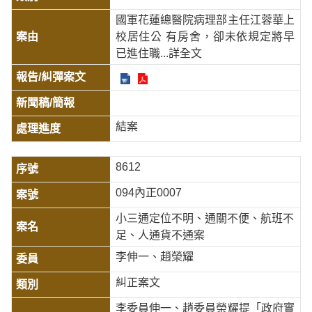
國軍花蓮總醫院病理部主任江蓉華上
校居住公 有房舍，卻未依規定將早
已進住職
...詳全文
結案
8612
094內正0007
小三通定位不明、通關不便、航班不
足、人通貨不通案
李伸一、趙榮耀
糾正案文
李委員伸一、趙委員榮耀提「政府實