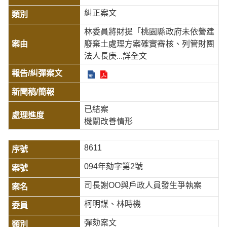
糾正案文
林委員將財提「桃園縣政府未依營建
廢棄土處理方案確實審核、列管財團
法人長庚
...詳全文
已結案
機關改善情形
8611
094年劾字第2號
司長謝OO與戶政人員發生爭執案
柯明謀、林時機
彈劾案文