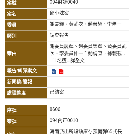
094財調0040
邱小妹案
謝慶輝、黃武次、趙榮耀、李伸一
調查報告
謝委員慶輝、趙委員榮耀、黃委員武
次、李委員伸一自動調查，據報載︰
「1名遭
...詳全文
已結案
8606
094內正0010
海南派出所短缺庫存預備彈65式長