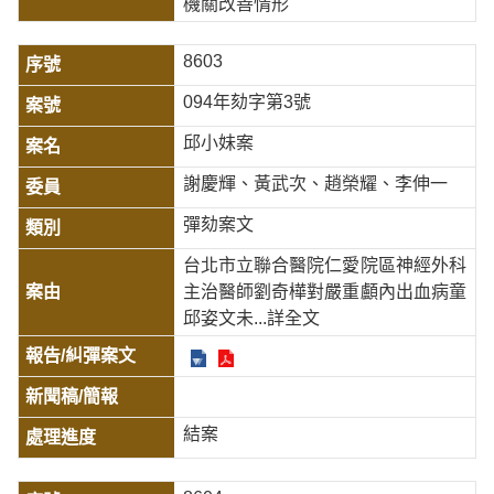
機關改善情形
8603
094年劾字第3號
邱小妹案
謝慶輝、黃武次、趙榮耀、李伸一
彈劾案文
台北市立聯合醫院仁愛院區神經外科
主治醫師劉奇樺對嚴重顱內出血病童
邱姿文未
...詳全文
結案