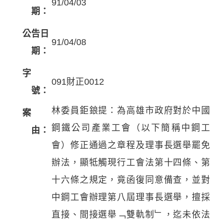
91/04/03
期：
公告日
91/04/08
期：
字
091財正0012
號：
林委員鉅鋃提：為高雄市政府對於中國
案
鋼鐵公司產業工會（以下簡稱中鋼工
由：
會）修正通過之章程及理事長選舉罷免
辦法，顯牴觸現行工會法第十四條、第
十六條之規定，竟函復同意備查，並對
中鋼工會辦理第八屆理事長選舉，擅採
直接、間接選舉﹁雙軌制﹂，迄未依法