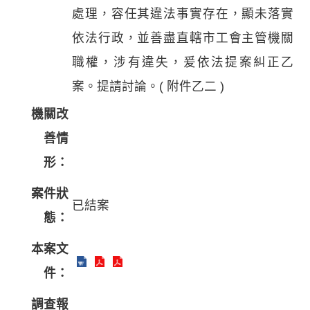
處理，容任其違法事實存在，顯未落實
依法行政，並善盡直轄市工會主管機關
職權，涉有違失，爰依法提案糾正乙
案。提請討論。( 附件乙二 )
機關改
善情
形：
案件狀
已結案
態：
本案文
件：
調查報