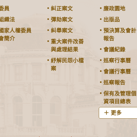
委員
糾正案文
廉政園地
組織法
彈劾案文
出版品
國家人權委員
糾舉案文
預決算及會計
會簡介
報告
重大案件改善
與處理結果
會議紀錄
紓解民怨小檔
巡察行事曆
案
會議行事曆
巡察報告
保有及管理個
資項目總表
更多