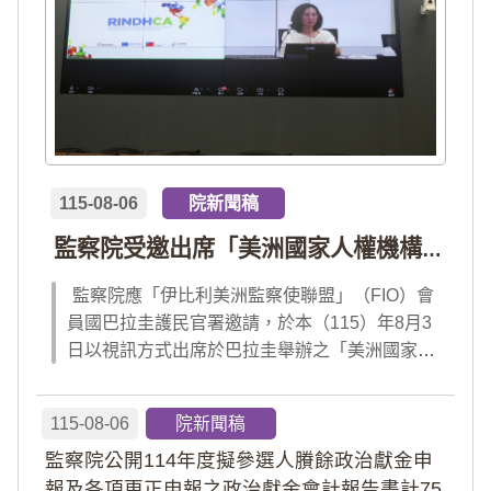
115-08-06
院新聞稿
監察院受邀出席「美洲國家人權機構網絡」年會 分享我國氣候災害防治經驗 打造國際永續韌性
監察院應「伊比利美洲監察使聯盟」（FIO）會
員國巴拉圭護民官署邀請，於本（115）年8月3
日以視訊方式出席於巴拉圭舉辦之「美洲國家人
權機構網絡」（RINDHCA）年會，並發表專題
報告，就美洲地區環境災害、氣候緊急狀態與人
115-08-06
院新聞稿
權風險等議題，與拉美地區監察機構、護民官署
監察院公開114年度擬參選人賸餘政治獻金申
及紅十字國際委員會、原住民社區支持組織...
報及各項更正申報之政治獻金會計報告書計75