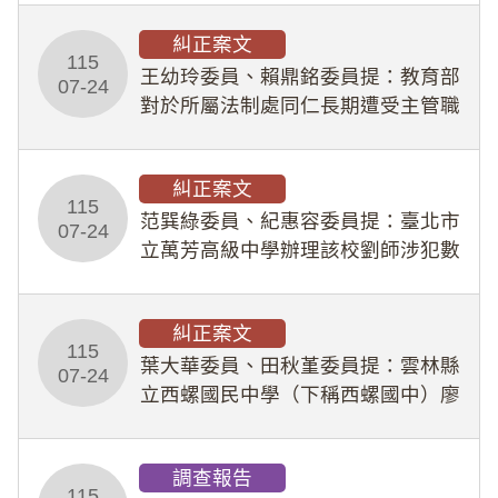
幣1,483萬餘元，並長期收受建商餽
糾正案文
贈；復罔顧公共安全，圖利默許建商
115
王幼玲委員、賴鼎銘委員提：教育部
於停工期間
07-24
對於所屬法制處同仁長期遭受主管職
場不法侵害情事，未能及時察覺、有
效介入及妥為處理，顯未善盡「公務
糾正案文
人員保障法」及「職業安全衛生法」
115
所定維護公務人員
范巽綠委員、紀惠容委員提：臺北市
07-24
立萬芳高級中學辦理該校劉師涉犯數
位性剝削事件，於第一線校園性別事
件調查、審議及申復程序中，喪失專
糾正案文
業把關與糾錯功能，不僅首份調查報
115
告漏未審酌師生不
葉大華委員、田秋堇委員提：雲林縣
07-24
立西螺國民中學（下稱西螺國中）廖
姓專任教師（下稱廖師）、蔡姓鐘點
教練（下稱蔡教練）涉體罰及不當管
調查報告
教羽球隊學生等行為，歷經該校校園
115