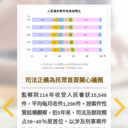
司法正義為民眾首要關心議題
監察院114年收受人民書狀15,546
件，平均每月收件1,296件。按案件性
監察
質結構觀察，近5年來，司法及獄政類
均每
占36~40％居首位，以涉及刑事案件
證，