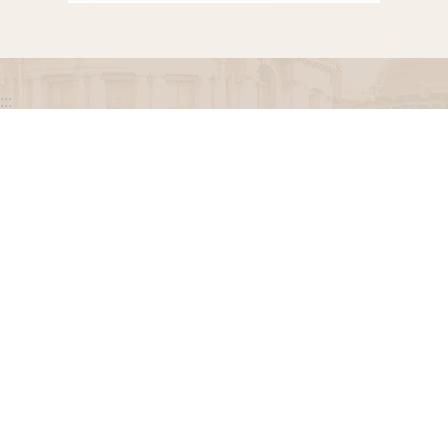
:::
政府網站資料開放宣告
網站安全政策
隱私權保護政策
聯絡我們
交通資訊
地址：100216臺北市中正區忠孝東路一段 2 號
電話：(02) 2341-3183，陳情諮詢專線：(02) 2341-
3183轉662
專線服務時間：週一至週五(例假日除外)09：00至
12：00，13：30至17：00。