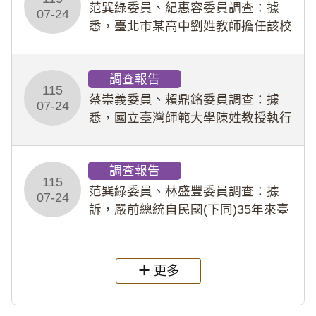
事件處理會議（下
范巽綠委員、紀惠容委員調查：據
07-24
悉，臺北市某高中劉姓教師擔任該校
專題指導教師及組長，詎假借管教名
義，多次要求該校某生依其指示，自
調查報告
行拍攝特定樣態性影像並以手機傳送
115
劉師。該生因畏懼成
蔡崇義委員、賴鼎銘委員調查：據
07-24
悉，國立臺灣師範大學陳姓教授執行
多件人體研究計畫，其採集及運用血
液樣本，疑違反「人體研究法」及學
調查報告
術倫理等情案調查報告。(115教調
115
31)
范巽綠委員、林盛豐委員調查：據
07-24
訴，嚴前總統自民國(下同)35年來臺
後即居住於重慶寓所(即國定古蹟嚴家
淦故居)，迨至嚴前總統及其夫人相繼
過世後，總統府於89年間函請其家屬
更多
繼續留住