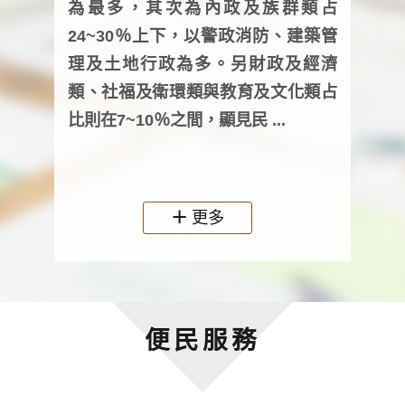
為最多，其次為內政及族群類占
調卷
24~30％上下，以警政消防、建築管
詢會
理及土地行政為多。另財政及經濟
次及
類、社福及衛環類與教育及文化類占
審議
比則在7~10％之間，顯見民 ...
人，
政機關
更多
便民服務