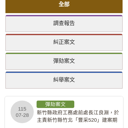
全部
調查報告
糾正案文
彈劾案文
糾舉案文
彈劾案文
115
新竹縣政府工務處前處長江良淵，於
07-28
主責新竹縣竹北「豐采520」建案期
間，藏匿鉅額來源不明財產現金新臺