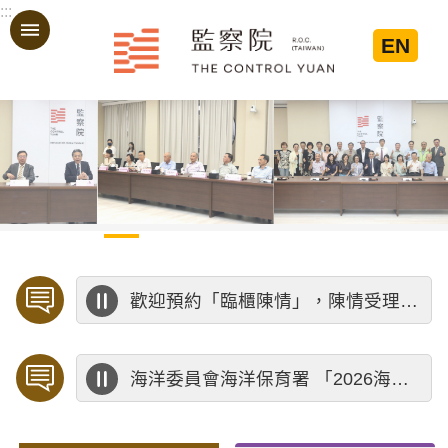
:::
跳到主要內容區塊
EN
:::
歡迎預約「臨櫃陳情」，陳情受理中心將優先排定人員與您接談，釐清案情爭點後收案處理，以節省您的寶貴時間。
海洋委員會海洋保育署 「2026海洋保育創意短影音競賽」活動