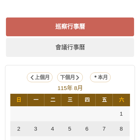
巡察行事曆
會議行事曆
上個月
下個月
本月
115年 8月
日
一
二
三
四
五
六
1
2
3
4
5
6
7
8