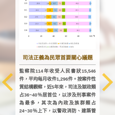
司法正義為民眾首要關心議題
監察院114年收受人民書狀15,546
件，平均每月收件1,296件。按案件性
監察
質結構觀察，近5年來，司法及獄政類
均每
占36~40％居首位，以涉及刑事案件
證，
為最多，其次為內政及族群類占
調卷
24~30％上下，以警政消防、建築管