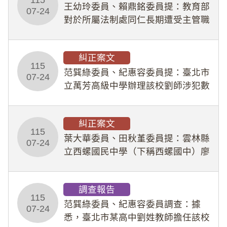
王幼玲委員、賴鼎銘委員提：教育部
於停工期間
07-24
對於所屬法制處同仁長期遭受主管職
場不法侵害情事，未能及時察覺、有
效介入及妥為處理，顯未善盡「公務
糾正案文
人員保障法」及「職業安全衛生法」
115
所定維護公務人員
范巽綠委員、紀惠容委員提：臺北市
07-24
立萬芳高級中學辦理該校劉師涉犯數
位性剝削事件，於第一線校園性別事
件調查、審議及申復程序中，喪失專
糾正案文
業把關與糾錯功能，不僅首份調查報
115
告漏未審酌師生不
葉大華委員、田秋堇委員提：雲林縣
07-24
立西螺國民中學（下稱西螺國中）廖
姓專任教師（下稱廖師）、蔡姓鐘點
教練（下稱蔡教練）涉體罰及不當管
調查報告
教羽球隊學生等行為，歷經該校校園
115
事件處理會議（下
范巽綠委員、紀惠容委員調查：據
07-24
悉，臺北市某高中劉姓教師擔任該校