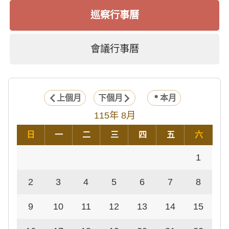
巡察行事曆
會議行事曆
上個月
下個月
本月
115年 8月
日
一
二
三
四
五
六
1
2
3
4
5
6
7
8
9
10
11
12
13
14
15