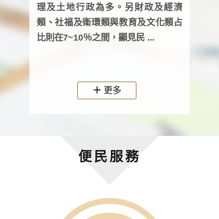
詢會
理及土地行政為多。另財政及經濟
次及
類、社福及衛環類與教育及文化類占
審議
比則在7~10％之間，顯見民 ...
人，
政機關
更多
便民服務