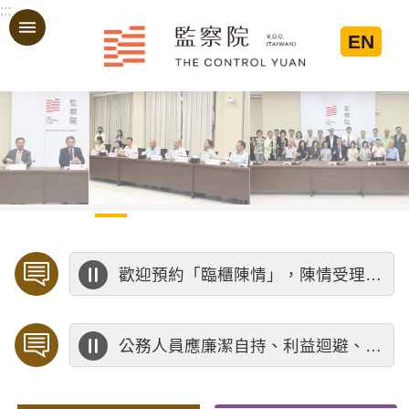
:::
跳到主要內容區塊
EN
:::
歡迎預約「臨櫃陳情」，陳情受理中心將優先排定人員與您接談，釐清案情爭點後收案處理，以節省您的寶貴時間。
公務人員應廉潔自持、利益迴避、依法公正執行公務～考試院公務人員保障暨培訓委員會～