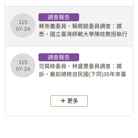
專題指導教師及組長，詎假借管教名
義，多次要求該校某生依其指示，自
調查報告
行拍攝特定樣態性影像並以手機傳送
115
劉師。該生因畏懼成
蔡崇義委員、賴鼎銘委員調查：據
07-24
悉，國立臺灣師範大學陳姓教授執行
多件人體研究計畫，其採集及運用血
液樣本，疑違反「人體研究法」及學
調查報告
術倫理等情案調查報告。(115教調
115
31)
范巽綠委員、林盛豐委員調查：據
07-24
訴，嚴前總統自民國(下同)35年來臺
後即居住於重慶寓所(即國定古蹟嚴家
淦故居)，迨至嚴前總統及其夫人相繼
過世後，總統府於89年間函請其家屬
更多
繼續留住