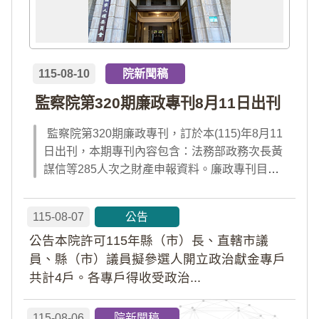
115-08-10
院新聞稿
監察院第320期廉政專刊8月11日出刊
監察院第320期廉政專刊，訂於本(115)年8月11
日出刊，本期專刊內容包含：法務部政務次長黃
謀信等285人次之財產申報資料。廉政專刊目次
請見附件檔案，或前往監察院「陽光法令主題
網」查閱；專刊完整內容，請於出刊當日點選首
115-08-07
公告
頁「公告園地」內「廉政專刊電子書」及「財產
公告本院許可115年縣（市）長、直轄市議
申報公告資料」查閱。
員、縣（市）議員擬參選人開立政治獻金專戶
共計4戶。各專戶得收受政治...
115-08-06
院新聞稿