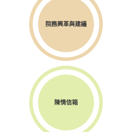
院務興革與建議
陳情信箱