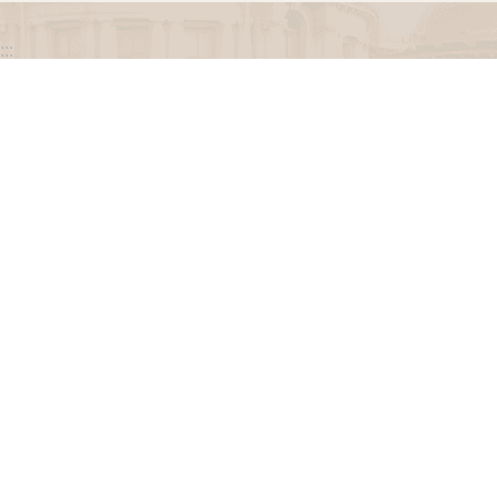
:::
政府網站資料開放宣告
網站安全政策
隱私權保護政策
聯絡我們
交通資訊
地址：100216臺北市中正區忠孝東路一段 2 號
電話：(02) 2341-3183，陳情諮詢專線：(02) 2341-
3183轉662
專線服務時間：週一至週五(例假日除外)09：00至
12：00，13：30至17：00。
瀏覽人次
3252211
更新日期
115-08-10