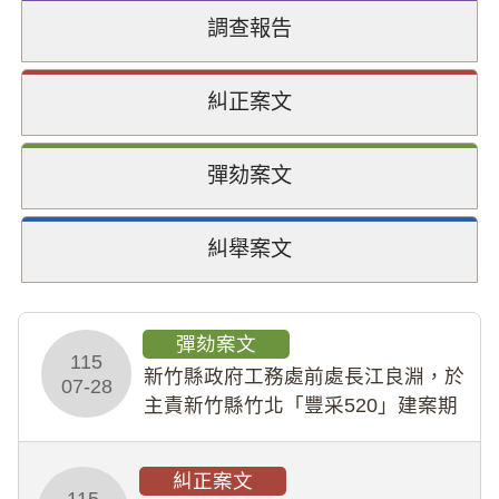
調查報告
糾正案文
彈劾案文
糾舉案文
彈劾案文
115
新竹縣政府工務處前處長江良淵，於
07-28
主責新竹縣竹北「豐采520」建案期
間，藏匿鉅額來源不明財產現金新臺
幣1,483萬餘元，並長期收受建商餽
糾正案文
贈；復罔顧公共安全，圖利默許建商
115