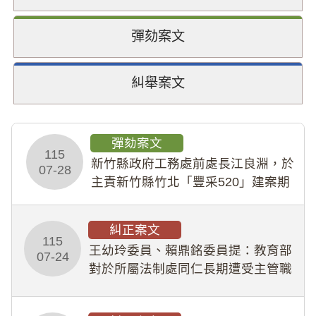
彈劾案文
糾舉案文
彈劾案文
115
新竹縣政府工務處前處長江良淵，於
07-28
主責新竹縣竹北「豐采520」建案期
間，藏匿鉅額來源不明財產現金新臺
幣1,483萬餘元，並長期收受建商餽
糾正案文
贈；復罔顧公共安全，圖利默許建商
115
王幼玲委員、賴鼎銘委員提：教育部
於停工期間
07-24
對於所屬法制處同仁長期遭受主管職
場不法侵害情事，未能及時察覺、有
效介入及妥為處理，顯未善盡「公務