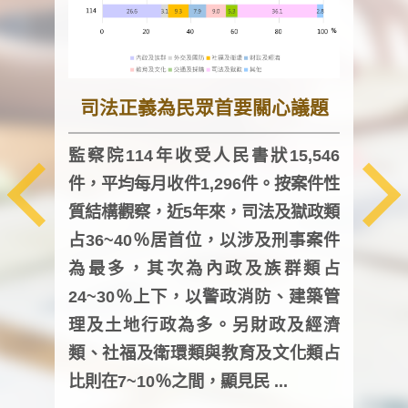
司法正義為民眾首要關心議題
監察院114年收受人民書狀15,546
件，平均每月收件1,296件。按案件性
監察
質結構觀察，近5年來，司法及獄政類
均每
占36~40％居首位，以涉及刑事案件
證，
為最多，其次為內政及族群類占
調卷
24~30％上下，以警政消防、建築管
詢會
理及土地行政為多。另財政及經濟
次及
類、社福及衛環類與教育及文化類占
審議
比則在7~10％之間，顯見民 ...
人，