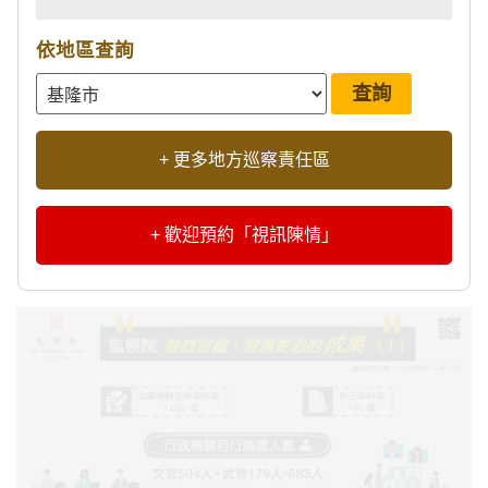
依地區查詢
+ 更多地方巡察責任區
+ 歡迎預約「視訊陳情」