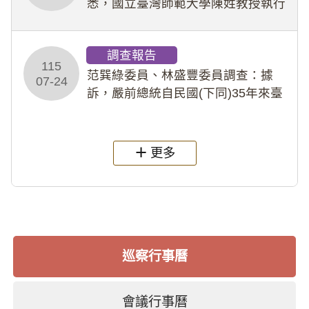
悉，國立臺灣師範大學陳姓教授執行
多件人體研究計畫，其採集及運用血
液樣本，疑違反「人體研究法」及學
調查報告
術倫理等情案調查報告。(115教調
115
31)
范巽綠委員、林盛豐委員調查：據
07-24
訴，嚴前總統自民國(下同)35年來臺
後即居住於重慶寓所(即國定古蹟嚴家
淦故居)，迨至嚴前總統及其夫人相繼
過世後，總統府於89年間函請其家屬
更多
繼續留住
巡察行事曆
會議行事曆