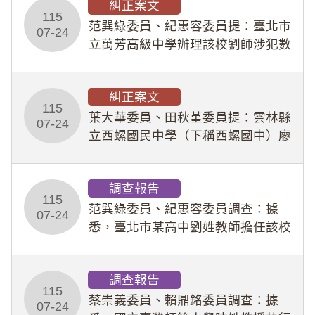
糾正案文
人員保障法」及「職業安全衛生法」
115
所定維護公務人員
范巽綠委員、紀惠容委員提：臺北市
07-24
立萬芳高級中學辦理該校劉師涉犯數
位性剝削事件，於第一線校園性別事
件調查、審議及申復程序中，喪失專
糾正案文
業把關與糾錯功能，不僅首份調查報
115
告漏未審酌師生不
葉大華委員、田秋堇委員提：雲林縣
07-24
立西螺國民中學（下稱西螺國中）廖
姓專任教師（下稱廖師）、蔡姓鐘點
教練（下稱蔡教練）涉體罰及不當管
調查報告
教羽球隊學生等行為，歷經該校校園
115
事件處理會議（下
范巽綠委員、紀惠容委員調查：據
07-24
悉，臺北市某高中劉姓教師擔任該校
專題指導教師及組長，詎假借管教名
義，多次要求該校某生依其指示，自
調查報告
行拍攝特定樣態性影像並以手機傳送
115
劉師。該生因畏懼成
蔡崇義委員、賴鼎銘委員調查：據
07-24