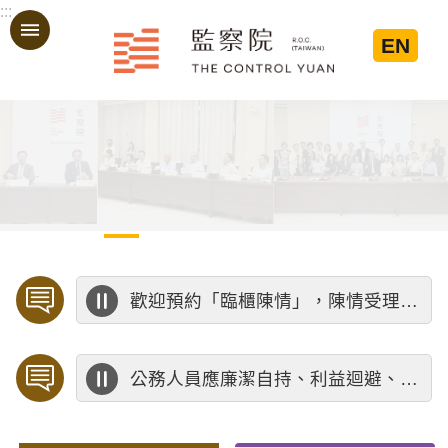
:::
跳到主要內容區塊
EN
:::
歡迎預約「臨櫃陳情」，陳情受理中心將優先排定人員與您接談，釐清案情爭點後收案處理，以節省您的寶貴時間。
公務人員應廉潔自持、利益迴避、依法公正執行公務～考試院公務人員保障暨培訓委員會～