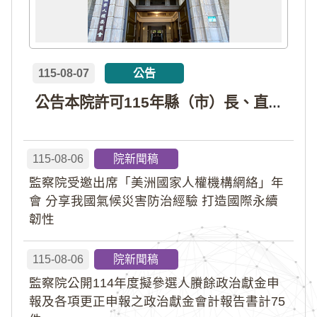
115-08-07
公告
公告本院許可115年縣（市）長、直轄市議員、縣（市）議員擬參選人開立政治獻金專戶共計4戶。各專戶得收受政治獻金期間為自專戶許可設立日起至115年11月27日止，專戶名冊詳如附件。
115-08-06
院新聞稿
監察院受邀出席「美洲國家人權機構網絡」年
會 分享我國氣候災害防治經驗 打造國際永續
韌性
115-08-06
院新聞稿
監察院公開114年度擬參選人賸餘政治獻金申
報及各項更正申報之政治獻金會計報告書計75