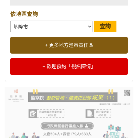
依地區查詢
+ 更多地方巡察責任區
+ 歡迎預約「視訊陳情」