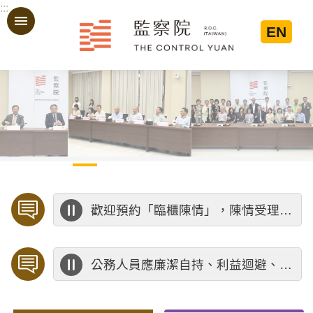
:::
跳到主要內容區塊
EN
:::
歡迎預約「臨櫃陳情」，陳情受理中心將優先排定人員與您接談，釐清案情爭點後收案處理，以節省您的寶貴時間。
公務人員應廉潔自持、利益迴避、依法公正執行公務～考試院公務人員保障暨培訓委員會～