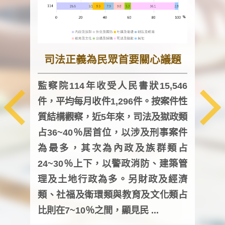
司法正義為民眾首要關心議題
監察院114年收受人民書狀15,546
件，平均每月收件1,296件。按案件性
監察
質結構觀察，近5年來，司法及獄政類
均每
占36~40％居首位，以涉及刑事案件
證，
為最多，其次為內政及族群類占
調卷
24~30％上下，以警政消防、建築管
詢會
理及土地行政為多。另財政及經濟
次及
類、社福及衛環類與教育及文化類占
審議
比則在7~10％之間，顯見民 ...
人，