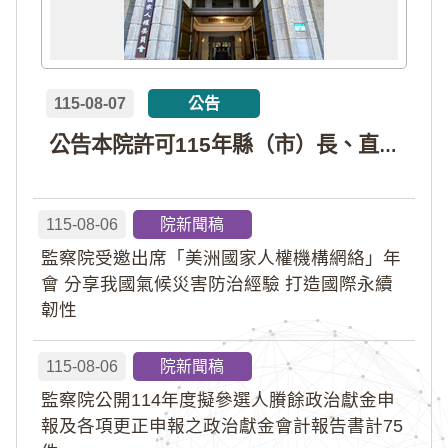
115-08-07
公告
公告本院許可115年縣（市）長、直轄市議員、縣（市）議員擬參選人開立政治獻金專戶共計4戶。各專戶得收受政治獻金期間為自專戶許可設立日起至115年11月27日止，專戶名冊詳如附件。
115-08-06
院新聞稿
監察院受邀出席「美洲國家人權機構網絡」年
會 分享我國氣候災害防治經驗 打造國際永續
韌性
115-08-06
院新聞稿
監察院公開114年度擬參選人賸餘政治獻金申
報及各項更正申報之政治獻金會計報告書計75