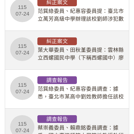
糾正案文
人員保障法」及「職業安全衛生法」
115
所定維護公務人員
范巽綠委員、紀惠容委員提：臺北市
07-24
立萬芳高級中學辦理該校劉師涉犯數
位性剝削事件，於第一線校園性別事
件調查、審議及申復程序中，喪失專
糾正案文
業把關與糾錯功能，不僅首份調查報
115
告漏未審酌師生不
葉大華委員、田秋堇委員提：雲林縣
07-24
立西螺國民中學（下稱西螺國中）廖
姓專任教師（下稱廖師）、蔡姓鐘點
教練（下稱蔡教練）涉體罰及不當管
調查報告
教羽球隊學生等行為，歷經該校校園
115
事件處理會議（下
范巽綠委員、紀惠容委員調查：據
07-24
悉，臺北市某高中劉姓教師擔任該校
專題指導教師及組長，詎假借管教名
義，多次要求該校某生依其指示，自
調查報告
行拍攝特定樣態性影像並以手機傳送
115
劉師。該生因畏懼成
蔡崇義委員、賴鼎銘委員調查：據
07-24