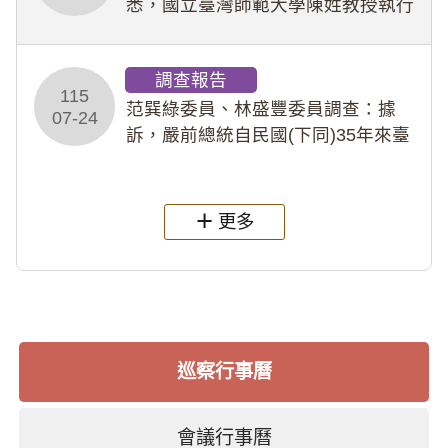
悉，國立臺灣師範大學陳姓教授執行
多件人體研究計畫，其採集及運用血
液樣本，疑違反「人體研究法」及學
調查報告
術倫理等情案調查報告。(115教調
115
31)
范巽綠委員、林盛豐委員調查：據
07-24
訴，嚴前總統自民國(下同)35年來臺
後即居住於重慶寓所(即國定古蹟嚴家
淦故居)，迨至嚴前總統及其夫人相繼
過世後，總統府於89年間函請其家屬
更多
繼續留住
巡察行事曆
會議行事曆