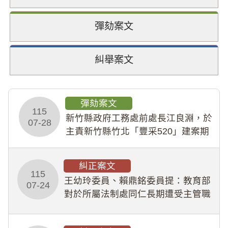
彈劾案文
糾舉案文
彈劾案文
115
新竹縣政府工務處前處長江良淵，於
07-28
主責新竹縣竹北「豐采520」建案期
間，藏匿鉅額來源不明財產現金新臺
幣1,483萬餘元，並長期收受建商餽
糾正案文
贈；復罔顧公共安全，圖利默許建商
115
王幼玲委員、賴鼎銘委員提：教育部
於停工期間
07-24
對於所屬法制處同仁長期遭受主管職
場不法侵害情事，未能及時察覺、有
效介入及妥為處理，顯未善盡「公務