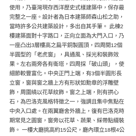
使用，乃臺灣現存西洋歷史式樣建築中，保存最
完整之一座。設計者為日本建築師森山松之助，
當時許多公共建築設計，多出自其手筆。 此棟2
樓建築面對十字路口，正向立面為大門入口，乃
一座凸出3層樓高之扁平銅製圓頂，四周開12個
半圓型的「老虎窗」，具通風、採光和裝飾效
果。左右兩旁各有衛塔，四周採「破山頭」，使
細節較豐富化。中央正門上端，有3個半圓形長
立窗，窗與窗之牆上方有形狀如勳章的浮雕壁
飾，周圍繞以花草紋飾。窗之上端，則有拱心
石，為巴洛克風格特徵之一，強調且集中焦點在
中央入口處。在兩翼廳舍外牆上，復有巴洛克時
期常見之圓窗，窗旁以花草、蔬果、綵帶點綴裝
飾。 一樓大廳挑高約15公尺，廳內環立18根4公