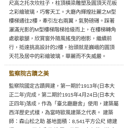
尺高之托次坎柱子，柱頂橫梁雕塑及圓頂天花板
之彩繪玻璃，巧奪天工。大廳內輝煌壯麗之M型
樓梯通往2樓，牽引左右兩翼，氣勢磅礡。踩著
灑滿光影的M型樓梯階梯拾級而上，在樓梯轉角
處歇歇腿，欣賞窗外隨風搖曳的樹影，繼續前
行，抵達挑高設計的2樓，抬頭就是巍峨的圓頂
天花及居中的彩繪玻璃，華麗而不失威嚴。
監察院古蹟之美
監察院國定古蹟興建，第一期於1913年(日本大
正二年)完成，第二期於1915年4月24日(日本大
正四年)落成，作為「臺北廳廳舍」使用，建築屬
西洋歷史式樣，為當時歐風建築之代表。 建築
師：森山松之助 基地面積：8,541平方公尺 總建