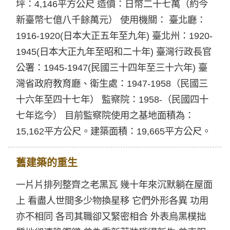
坪：4,146平方公尺 造價：日幣二十七萬（約今
新臺幣七億八千餘萬元） 使用機關： 臺北廳：
1916-1920(日本大正五年至九年) 臺北州：1920-
1945(日本大正九年至昭和二十年) 臺灣行政長官
公署：1945-1947(民國三十四年至三十六年) 臺
灣省政府教育廳、衛生處：1947-1958（民國三
十六年至四十七年） 監察院：1958-（民國四十
七年迄今） 目前監察院使用之基地面積為：
15,162平方公尺。建築面積：19,665平方公尺。
舊建築的重生
一片片排列整齊之老黑瓦 幾十年來沉默躺在屋面
上 看盡人世間多少物換星移 它們外形各異 功用
亦不相同 各司其職卻又緊密相合 外表烏黑樸拙