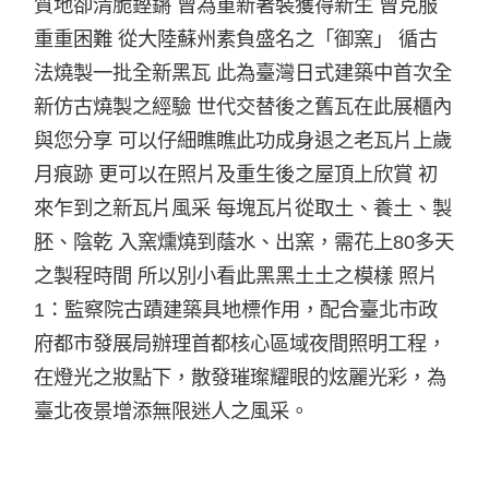
質地卻清脆鏗鏘 曾為重新著裝獲得新生 曾克服
重重困難 從大陸蘇州素負盛名之「御窯」 循古
法燒製一批全新黑瓦 此為臺灣日式建築中首次全
新仿古燒製之經驗 世代交替後之舊瓦在此展櫃內
與您分享 可以仔細瞧瞧此功成身退之老瓦片上歲
月痕跡 更可以在照片及重生後之屋頂上欣賞 初
來乍到之新瓦片風采 每塊瓦片從取土、養土、製
胚、陰乾 入窯燻燒到蔭水、出窯，需花上80多天
之製程時間 所以別小看此黑黑土土之模樣 照片
1：監察院古蹟建築具地標作用，配合臺北市政
府都市發展局辦理首都核心區域夜間照明工程，
在燈光之妝點下，散發璀璨耀眼的炫麗光彩，為
臺北夜景增添無限迷人之風采。