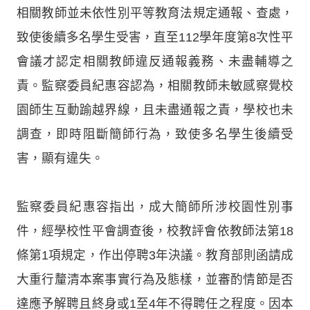
相關教師並未依性別平等教育法規定通報、查處，
致使後續多名學生受害，直至112學年度第8次性平
會議才認定相關教師違反通報義務、未盡輔導之
責。監察委員紀惠容認為，相關教師未敏感察覺校
園師生互動踰越界線，且未盡通報之責，學校也未
調查，即時阻斷簡師行為，致使多名學生後續受
害，顯有違失。
監察委員紀惠容指出，成大簡師所涉校園性別事
件，經學校性平會調查後，校教評會依教師法第18
條第1項規定，作出停聘3年決議。教育部則函請成
大重行釐清本案事實行為及態樣，並審酌情節是否
達應予解聘且終身或1至4年不得聘任之程度。因本