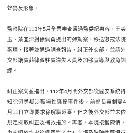
聲譽及形象。
監察院在113年5月全票審查通過監委紀惠容、王美
玉、葉宜津對徐佩勇提出的彈劾案，移送懲戒法院
審理，接著並通過調查報告，糾正外交部，並請外
交部議處菲律賓駐處違失人員及加強宣導與教育訓
練。
糾正案文並指出，112年4月間外交部從國安系統得
知徐佩勇疑涉職場性騷擾事件後，前部長吳釗燮4
月11日立即要求徐解職返臺，但之後外交部並未依
規定採取糾正及補救措施。再者，本院接獲陳情，
內容明確指出徐佩勇對乙女有言語及肢體性騷擾行