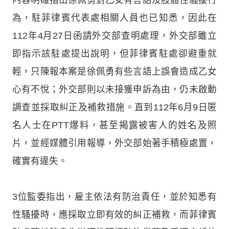
為，駐菲律賓代表處相關人員也已知悉，因此在
112年4月27日函請外交部查明處理，外交部雖立
即指示該駐處提出說明，但菲律賓駐處卻避重就
輕，只陳報本案是徐佩勇有些言語上誤會造成乙女
心有不悅；外交部則以未接獲申訴為由，仍未啟動
調查並採取糾正及補救措施。直到112年6月9日匿
名人士在PTT爆料，甚至揭露被害人的姓名及照
片，並經媒體引用報導，外交部始著手積極處置，
確實有違失。
3位監委指出，雇主依法有防治責任，並於知悉有
性騷擾時，應採取立即有效的糾正補救，而菲律賓