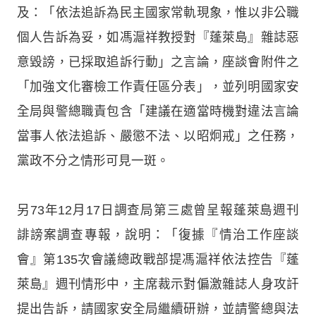
及：「依法追訴為民主國家常軌現象，惟以非公職
個人告訴為妥，如馮滬祥教授對『蓬萊島』雜誌惡
意毀謗，已採取追訴行動」之言論，座談會附件之
「加強文化審檢工作責任區分表」，並列明國家安
全局與警總職責包含「建議在適當時機對違法言論
當事人依法追訴、嚴懲不法、以昭炯戒」之任務，
黨政不分之情形可見一斑。
另73年12月17日調查局第三處曾呈報蓬萊島週刊
誹謗案調查專報，說明：「復據『情治工作座談
會』第135次會議總政戰部提馮滬祥依法控告『蓬
萊島』週刊情形中，主席裁示對偏激雜誌人身攻訐
提出告訴，請國家安全局繼續研辦，並請警總與法