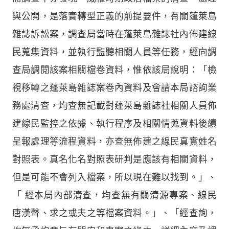
與公開，是落實轉型正義的前提要件，有關蓬萊島
雜誌訴訟案，調查局當時在蓬萊島雜誌社內佈建線
民蒐集資料，並執行監聽相關人員等任務，經向調
查局調閱該案相關檔卷資料，惟依該局說明：「檢
視移轉之蓬萊島雜誌案卷內資料及會請本局諮詢業
務處清查，均查無記載對蓬萊島雜誌社相關人員佈
建線民監控之依據、執行程序及相關情蒐資料後續
呈報處理等流程資料，亦查無佈建之線民真實姓名
對照表。真名化名對照表研判是應該有相關資料，
但是可能不會列入檔案，所以現在難以找到。」、
「 經本局內部清查，均查無有關清源專案、線民
唐漢聲、求之或夫之等檔案資料。」、「經查詢，