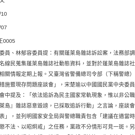
文
/10
/07
正0005
委員、林郁容委員提：有關蓬萊島雜誌訴訟案，法務部調
名線民蒐集蓬萊島雜誌社動態資料，並對於蓬萊島雜誌社
相關情報定期上報。又臺灣省警備總司令部（下稱警總）
措施暨現存問題座談會」，宋楚瑜以中國國民黨中央委員
會中提及：「依法追訴為民主國家常軌現象，惟以非公職
萊島』雜誌惡意毀謗，已採取追訴行動」之言論，座談會
表」，並列明國家安全局與警總職責包含「建議在適當時
懲不法、以昭炯戒」之任務，黨政不分情形可見一斑。另