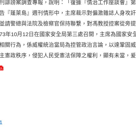
刊誹謗案調查專報，說明：「復據『情治工作座談會』第
告『蓬萊島』週刊情形中，主席裁示對偏激雜誌人身攻訐
並請警總與法院及檢察官保持聯繫，對馮教授控案從旁提
73年10月12日在國家安全局第三處召開，主席為國家
相關行為，係威權統治當局為控管政治言論，以達鞏固威
主憲政秩序，侵犯人民受憲法保障之權利，顯有未當，爰
1