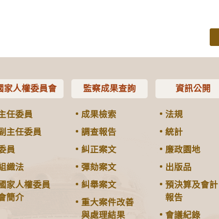
國家人權委員會
監察成果查詢
資訊公開
主任委員
成果檢索
法規
副主任委員
調查報告
統計
委員
糾正案文
廉政園地
組織法
彈劾案文
出版品
國家人權委員
糾舉案文
預決算及會計
會簡介
報告
重大案件改善
與處理結果
會議紀錄