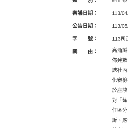
類 別：
糾正案
審議日期：
113/04
公告日期：
113/05
字 號：
113司
高涌誠
案 由：
佈建數
誌社內
化審檢
於座談
對『蓬
任區分
訴、嚴