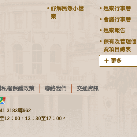
紓解民怨小檔
巡察行事曆
案
會議行事曆
巡察報告
保有及管理個
資項目總表
更多
隱私權保護政策
聯絡我們
交通資訊
1-3183轉662
2：00，13：30至17：00。