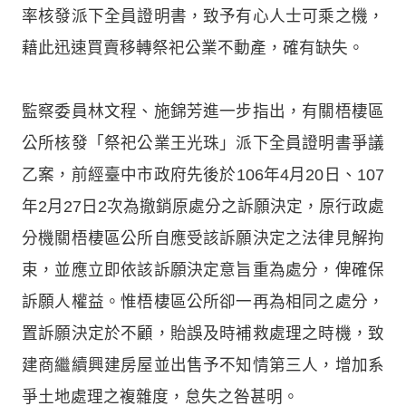
率核發派下全員證明書，致予有心人士可乘之機，
藉此迅速買賣移轉祭祀公業不動產，確有缺失。
監察委員林文程、施錦芳進一步指出，有關梧棲區
公所核發「祭祀公業王光珠」派下全員證明書爭議
乙案，前經臺中市政府先後於106年4月20日、107
年2月27日2次為撤銷原處分之訴願決定，原行政處
分機關梧棲區公所自應受該訴願決定之法律見解拘
束，並應立即依該訴願決定意旨重為處分，俾確保
訴願人權益。惟梧棲區公所卻一再為相同之處分，
置訴願決定於不顧，貽誤及時補救處理之時機，致
建商繼續興建房屋並出售予不知情第三人，增加系
爭土地處理之複雜度，怠失之咎甚明。