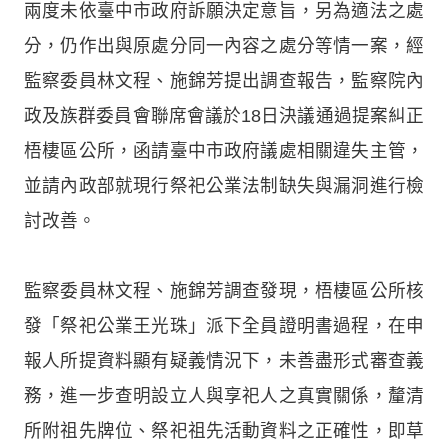
兩度未依臺中市政府訴願決定意旨，另為適法之處
分，仍作出與原處分同一內容之處分等情一案，經
監察委員林文程、施錦芳提出調查報告，監察院內
政及族群委員會聯席會議於18日決議通過提案糾正
梧棲區公所，函請臺中市政府議處相關違失主管，
並請內政部就現行祭祀公業法制缺失與漏洞進行檢
討改善。
監察委員林文程、施錦芳調查發現，梧棲區公所核
發「祭祀公業王光珠」派下全員證明書過程，在申
報人所提資料顯有疑義情況下，未善盡形式審查義
務，進一步查明設立人與享祀人之真實關係，釐清
所附祖先牌位、祭祀祖先活動資料之正確性，即草