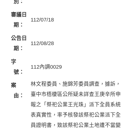
別：
審議日
112/07/18
期：
公告日
112/08/28
期：
字
112內調0029
號：
林文程委員、施錦芳委員調查，據訴，
案
臺中市梧棲區公所疑未詳查王庚辛所申
由：
報之「祭祀公業王光珠」派下全員系統
表真實性，率予核發該祭祀公業派下全
員證明書，致該祭祀公業土地遭不當變