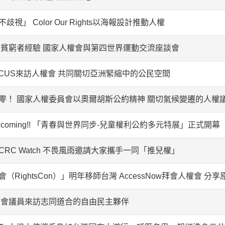
視」 Color Our Rights以海報設計推動人權
定貧窮者經驗 國家人權會與第四世界運動交流座談會
ICUS來訪人權會 共同關切亞洲緊縮中的公民空間
零！ 國家人權委員會以奧爾胡斯公約精神 關切氣候變遷的人權
 coming!! 「青春與世界同步-兒童權利公約多元特展」正式開幕
RC Watch 不畏風雨邀請大家攜手一同「推兒權」
（RightsCon）」明年移師台灣 AccessNow拜會人權會 分
國會議員來訪志同道合的自由民主夥伴