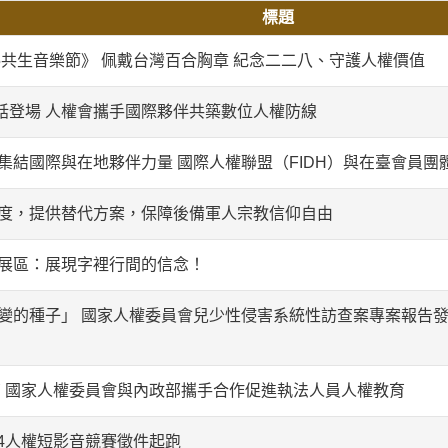
標題
25共生音樂節》 佩戴台灣百合胸章 紀念二二八、守護人權價值
跨國對話登場 人權會攜手國際夥伴共築數位人權防線
集結國際與在地夥伴力量 國際人權聯盟（FIDH）與在臺會員團
度，提供替代方案，保障後備軍人宗教信仰自由
展區：展現字裡行間的信念！
變的種子」 國家人權委員會兒少性侵害系統性訪查案專案報告發
育 國家人權委員會與內政部攜手合作促進執法人員人權教育
24人權短影音競賽徵件起跑