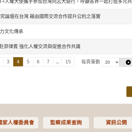
BT+人權大使攜手參加台灣同志大遊行，呼籲各界一起打造多元
礙研究論壇在台灣 藉由國際交流合作提升公約之落實
培力文化傳承
赴菲律賓 強化人權交流與促進合作共識
3
4
5
6
7
...
15
每頁筆數
國家人權委員會
監察成果查詢
資訊公開