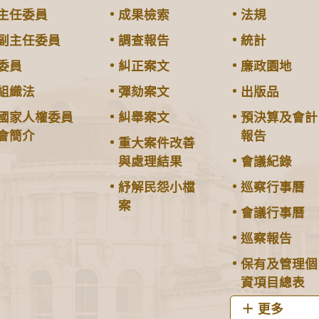
主任委員
成果檢索
法規
副主任委員
調查報告
統計
委員
糾正案文
廉政園地
組織法
彈劾案文
出版品
國家人權委員
糾舉案文
預決算及會計
會簡介
報告
重大案件改善
與處理結果
會議紀錄
紓解民怨小檔
巡察行事曆
案
會議行事曆
巡察報告
保有及管理個
資項目總表
更多