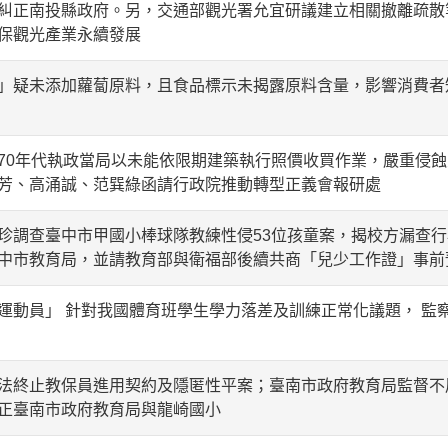
糾正南投縣政府。另，交通部觀光署允宜研議建立相關撤離疏散
保觀光產業永續發展
」疑未添加蘿蔔原料，且食品標示未揭露原料含量，影響消費者
70年代執政當局以未能依限期建築執行照價收買作業，嚴重侵
芳、高涌誠、范巽綠函請行政院推動轉型正義會報研處
珍調查臺中市甲國小棒球隊教練性侵53位孩童案，揭校方漏查
中市教育局，並請教育部與衛福部後續共商「兒少工作證」事前
運動員」 針對我國體育班學生學力落差及訓練正常化議題， 監
法終止教保員進用契約及隱匿性平案；臺南市政府教育局監督不
正臺南市政府教育局與龍崎國小