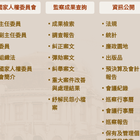
國家人權委員會
監察成果查詢
資訊公開
主任委員
成果檢索
法規
副主任委員
調查報告
統計
委員
糾正案文
廉政園地
組織法
彈劾案文
出版品
國家人權委員
糾舉案文
預決算及會計
會簡介
報告
重大案件改善
與處理結果
會議紀錄
紓解民怨小檔
巡察行事曆
案
會議行事曆
巡察報告
保有及管理個