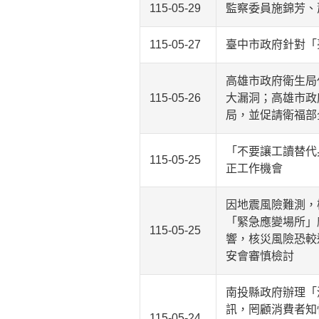
115-05-29
監察委員施錦芳、
115-05-27
臺中市政府針對「
高雄市政府衛生局
115-05-26
大漏洞；高雄市政
局，並促請衛福部
「不要讓工讀替代
115-05-25
正工作機會
因地震風險難測，
「緊急應變場所」
115-05-25
響，核災風險恐較
安會審慎檢討
南投縣政府辦理「
訊，罔顧消費者知
115-05-24