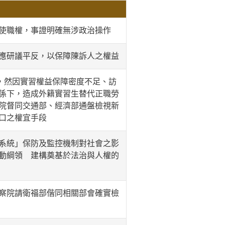
使職權，事證明確無涉政治操作
應研議平反，以保障陳訴人之權益
，然因實習權益保障密度不足、訪
係下，造成外籍實習生替代正職勞
院督同交通部、經濟部通盤檢視新
口之權宜手段
系統」保防及監控機制對社會之影
動綱領 建構奠基於法治與人權的
察院請衛福部偕同相關部會確實檢