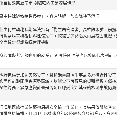
蕭自佑巡察臺南市 關切轄內工業發展情形
臺中棒球隊教練性侵案」，容有誤解，監察院特予澄清
任由何姓執秘長期違法持有「衛生局管理者」高權限帳號，暴露
府警察局未積極偵辦性侵案件，致被害少女陷入再度被害風險。
全面檢討資訊系統管理機制
身心障礙者定額進用的就業」 監察院關注業者以校園代表列計身
極端氣候更加劇天然災害，且核能電廠發生事故多屬複合性災害
應盡可能避開災害潛勢區域，以減少不可預見的災難變數。倘核
過往為高，緊急應變計畫是否足以應變突如其來的核災事故仍屬
清境地區旅宿業建築物周邊安全檢查作業」，其結果攸關旅客安
情權與選擇權，且111年以後未登記及陸續核准登記業者，多未