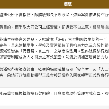
標題
壇鄉公所不實指控，顧勝敏鄉長不思改過，彈劾案係依法獨立行
購目的，而爭取大同公司之經營權，卻遭受不白之冤，相關院檢
外籍生來臺實習要點，大幅放寬「6+6」實習期間為學制的一半
完善，且未建構學生、學校及實習單位間具拘束力之三方契約關
逐漸質變為「假實習、真工作」之制度性濫用。監察院促請行政
保實習制度成為人才引進之有效配套，勿流於填補基層勞動力缺
師潘松帶案調查竣事 監察院揭露威權時期「安全室」及「人二
害 函請行政院推動轉型正義會報研議納入國家轉型正義教育行
產品重金屬換算依據有欠明確，且與國際現行管理方式有異，監