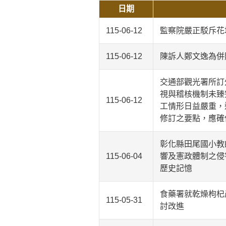
日期
115-06-12
監察院嚴正駁斥花
115-06-12
陳訴人鄭文逸為併
交通部觀光署所訂
視與稽核機制未臻
115-06-12
工情形日益嚴重，
修訂之要點，應確
彰化縣田尾國小教
115-06-04
響及憲政體制之侵
歷史記憶
食藥署就乾燥枸杞
115-05-31
討改進