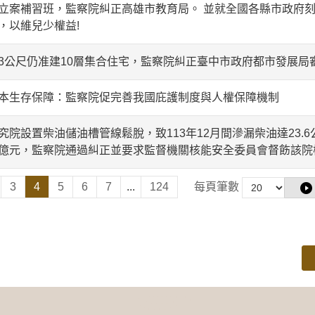
立案補習班，監察院糾正高雄市教育局。 並就全國各縣市政府刻
，以維兒少權益!
3公尺仍准建10層集合住宅，監察院糾正臺中市政府都市發展局
本生存保障：監察院促完善我國庇護制度與人權保障機制
究院設置柴油儲油槽管線鬆脫，致113年12月間滲漏柴油達23.
億元，監察院通過糾正並要求監督機關核能安全委員會督飭該院
3
4
5
6
7
...
124
每頁筆數