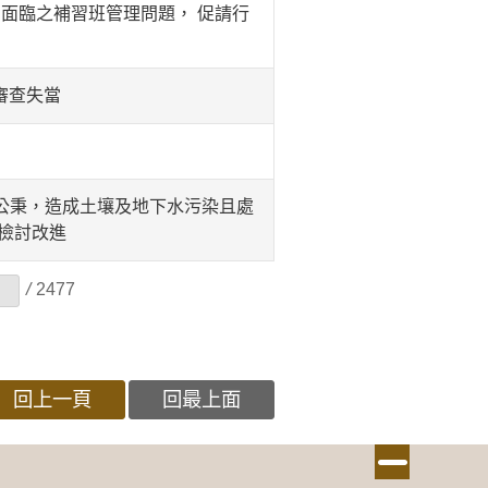
面臨之補習班管理問題， 促請行
審查失當
6公秉，造成土壤及地下水污染且處
檢討改進
/
2477
回上一頁
回最上面