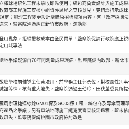
立棒球場統包工程未驗收即先使用；統包商負責設計與施工成果
教育部工程施工查核小組督導過程之查核意見，竟錯誤指示成球
條規定；辦理工程變更設計增購原招標減項內容，有「政府採購法
違失，監察院通過糾正新竹市政府、運動部
登山亂象，拒絕搜救成本由全民買單！監察院促請行政院應正視
定山域專法
還地爭議疑源自70年間測量成果瑕疵，監察院促內政部、新北
啟聰學校前輔導主任黃法川、前學務主任郭勇佐，對校園性別事
滅證等情，核有重大違失，監察院通過王幼玲、田秋堇委員所提
程局辦理捷運綠線GM01標及GC03標工程，統包商及專案管理
商產品之爭議；另有車站地磚施工縫寬度審查核定過程，疏未依
政疏失，監察院促請桃園市政府檢討改進