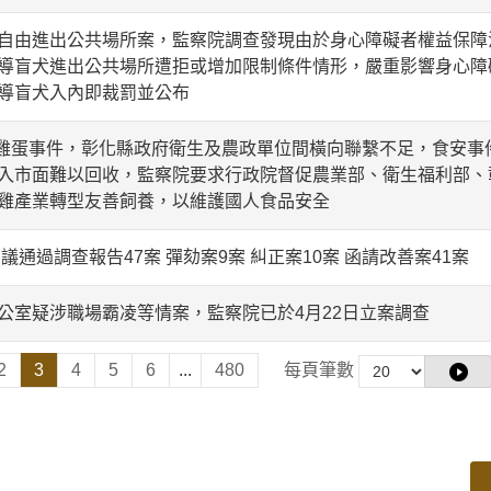
自由進出公共場所案，監察院調查發現由於身心障礙者權益保障法
導盲犬進出公共場所遭拒或增加限制條件情形，嚴重影響身心障
導盲犬入內即裁罰並公布
普尼雞蛋事件，彰化縣政府衛生及農政單位間橫向聯繫不足，食安
入市面難以回收，監察院要求行政院督促農業部、衛生福利部、
雞產業轉型友善飼養，以維護國人食品安全
審議通過調查報告47案 彈劾案9案 糾正案10案 函請改善案41案
公室疑涉職場霸凌等情案，監察院已於4月22日立案調查
2
3
4
5
6
...
480
每頁筆數