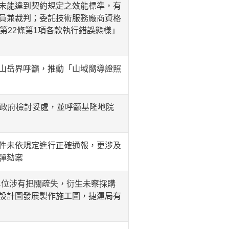
未能達到契約規定之效能標準，有
員兼裁判；委託技術服務廠商資格
第22條第1項各款執行錯誤態樣」
山岳界呼籲，推動「山域嚮導證照
市政府檢討妥處，並呼籲基隆地院
件未依規定進行正確通報，更涉及
彈劾案
單位涉有把關疏失，衍生未察採購
設計圖發展製作施工圖，捷運局有