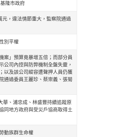
正基隆市政府
萬元，違法情節重大，監察院通過
實性別平權
機案」預算竟暴增五倍；而部分員
示公司內控與防弊機制全盤失靈，
；以及該公司縱容遭聲押人員仍獲
院通過委員王麗珍、蔡崇義、張菊
葉大華、浦忠成、林盛豐持續追蹤原
協同地方政府與受災戶協商取得土
勞動族群生命權