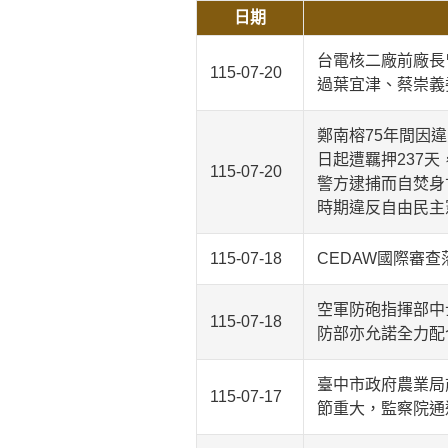
日期
台電核二廠前廠長
115-07-20
過葉宜津、蔡崇義
鄭南榕75年間因
日起遭羈押237
115-07-20
警方逮捕而自焚身
時期違反自由民主
115-07-18
CEDAW國際審
空軍防砲指揮部中
115-07-18
防部亦允諾全力配
臺中市政府農業局
115-07-17
節重大，監察院通