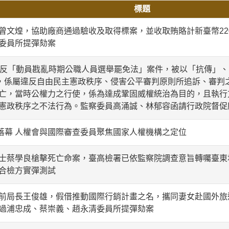
標題
曾文煌，協助廠商通過驗收及取得標案，並收取賄賂計新臺幣22
委員所提彈劾案
違反「動員戡亂時期公職人員選舉罷免法」案件，被以「抗傳」、「
天，係屬違反自由民主憲政秩序、侵害公平審判原則所追訴、審判
亡，當時公權力之行使，係為達成鞏固威權統治為目的，且執行
憲政秩序之不法行為。監察委員高涌誠、林郁容函請行政院督促
查落幕 人權會與國際審查委員聚焦國家人權機構之定位
士蔡學良槍擊死亡命案，臺高檢署已依監察院調查意旨轉囑臺東
合檢方實彈測試
前局長王俊雄，假借推動國際行銷計畫之名，攜同妻女赴國外旅
過浦忠成、蔡崇義、趙永清委員所提彈劾案