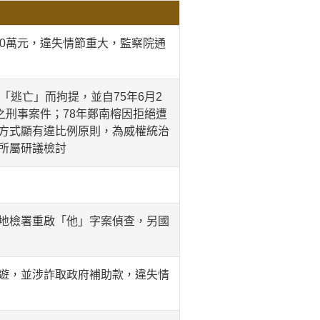
0萬元，違失情節重大，監察院通
逃亡」而拘提，並自75年6月2
之刑事案件；78年鄭南榕因拒絕遭
方式顯有違比例原則，為威權統治
所屬研議檢討
地檢署重啟「他」字案偵查，另國
遊，並涉詐取政府補助款，違失情