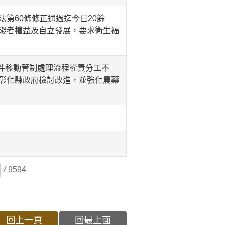
第60條修正通過迄今已20餘
礙者權益及自立發展，要求衛生福
事件移動管制處理流程權責分工不
彰化縣政府檢討改進，並強化農藥
/
9594
回上一頁
回最上面