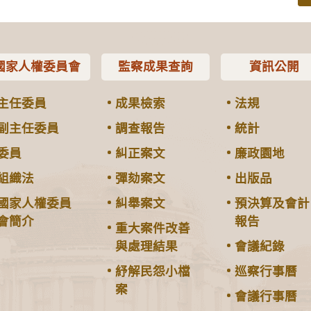
國家人權委員會
監察成果查詢
資訊公開
主任委員
成果檢索
法規
副主任委員
調查報告
統計
委員
糾正案文
廉政園地
組織法
彈劾案文
出版品
國家人權委員
糾舉案文
預決算及會計
會簡介
報告
重大案件改善
與處理結果
會議紀錄
紓解民怨小檔
巡察行事曆
案
會議行事曆