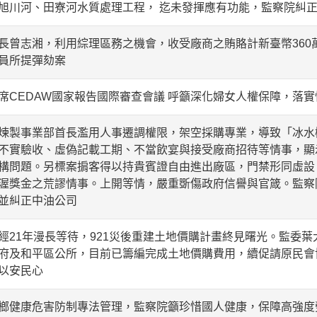
旭川河、田寮河水質處理工程， 迄未發揮應有功能，監察院糾
長曾志湘，利用綜理區務之機會，收受廠商之賄賂計新臺幣360
員所提彈劾案
席CEDAW國家報告國際審查會議 呼籲深化婦女人權保障，落
煉製事業部首長濫用人事遷調權限，架空採購專業，導致「冰水
不實驗收、虛偽記載工期、不當飲宴與接受廠商招待等情事，顯
構問題。另標案掮客得以持貴賓證自由進出廠區，門禁形同虛設
渥獎金之荒謬情事。上開等情，嚴重斲傷政府信譽與官箴。監察
並糾正中油公司
經21年漫長等待，921災後重建土地價購計畫終見曙光。監委
府及和平區公所，目前已籌編完成土地價購費用，續促請原民會
以安民心
榔健康危害防制專法管理，監察院籲珍惜國人健康，保障高強度