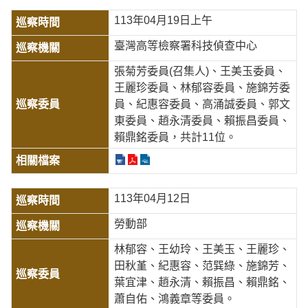
113年04月19日上午
臺灣高等檢察署科技偵查中心
張菊芳委員(召集人)、王美玉委員、
王麗珍委員、林郁容委員、施錦芳委
員、紀惠容委員、高涌誠委員、郭文
東委員、趙永清委員、賴振昌委員、
賴鼎銘委員，共計11位。
113年04月12日
勞動部
林郁容、王幼玲、王美玉、王麗珍、
田秋堇、紀惠容、范巽綠、施錦芳、
葉宜津、趙永清、賴振昌、賴鼎銘、
蕭自佑、鴻義章等委員。