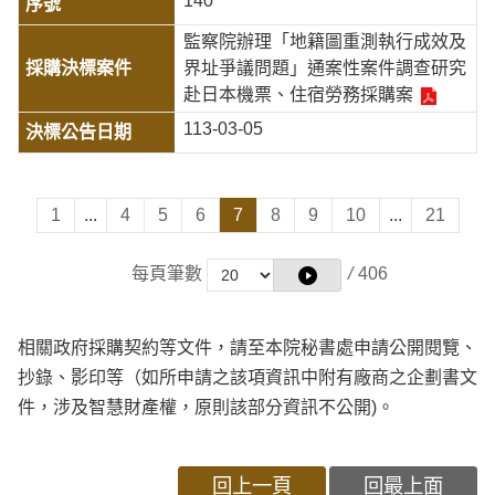
140
監察院辦理「地籍圖重測執行成效及
界址爭議問題」通案性案件調查研究
赴日本機票、住宿勞務採購案
113-03-05
1
...
4
5
6
7
8
9
10
...
21
每頁筆數
/
406
相關政府採購契約等文件，請至本院秘書處申請公開閱覽、
抄錄、影印等（如所申請之該項資訊中附有廠商之企劃書文
件，涉及智慧財產權，原則該部分資訊不公開)。
回上一頁
回最上面