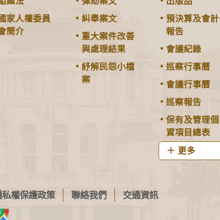
組織法
彈劾案文
出版品
國家人權委員
糾舉案文
預決算及會計
會簡介
報告
重大案件改善
與處理結果
會議紀錄
紓解民怨小檔
巡察行事曆
案
會議行事曆
巡察報告
保有及管理個
資項目總表
更多
隱私權保護政策
聯絡我們
交通資訊