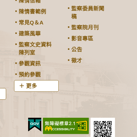
陳情信箱
監察委員新聞
陳情書範例
稿
常見Q＆A
監察院月刊
建築風華
影音專區
監察文史資料
公告
陳列室
徵才
參觀資訊
預約參觀
更多