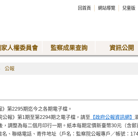
回首頁
網站導覽
兒童版
國家人權委員會
監察成果查詢
資訊公開
公報
報》第2295期迄今之各期電子檔。
公報》第1期至第2294期之電子檔，請至
【政府公報資訊網】
出版後，調整為每二個月印行一期。紙本每期定價新臺幣30元（含
姓名、聯絡電話、寄件地址（戶名：監察院公報專戶／帳號：1740