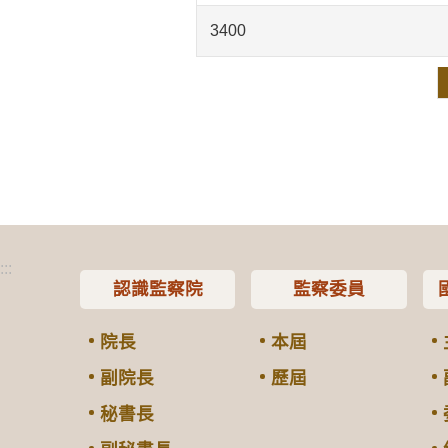
3400
:::
認識監察院
監察委員
院長
本屆
副院長
歷屆
秘書長