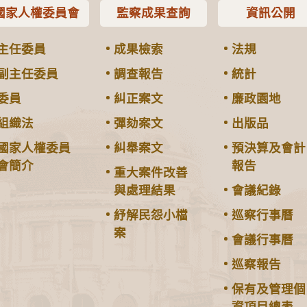
國家人權委員會
監察成果查詢
資訊公開
主任委員
成果檢索
法規
副主任委員
調查報告
統計
委員
糾正案文
廉政園地
組織法
彈劾案文
出版品
國家人權委員
糾舉案文
預決算及會計
會簡介
報告
重大案件改善
與處理結果
會議紀錄
紓解民怨小檔
巡察行事曆
案
會議行事曆
巡察報告
保有及管理個