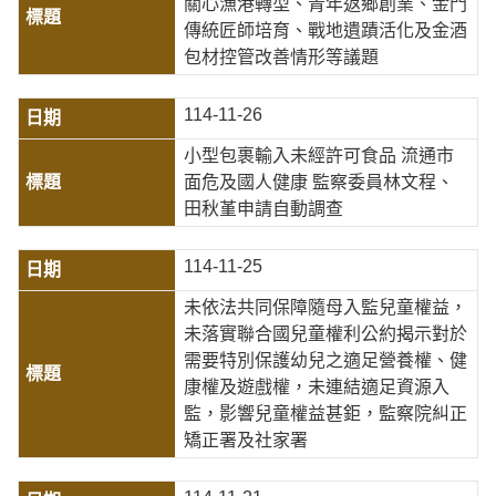
關心漁港轉型、青年返鄉創業、金門
傳統匠師培育、戰地遺蹟活化及金酒
包材控管改善情形等議題
114-11-26
小型包裹輸入未經許可食品 流通市
面危及國人健康 監察委員林文程、
田秋堇申請自動調查
114-11-25
未依法共同保障隨母入監兒童權益，
未落實聯合國兒童權利公約揭示對於
需要特別保護幼兒之適足營養權、健
康權及遊戲權，未連結適足資源入
監，影響兒童權益甚鉅，監察院糾正
矯正署及社家署