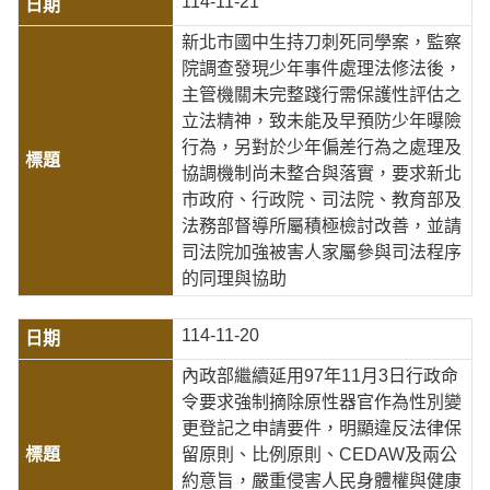
114-11-21
新北市國中生持刀刺死同學案，監察
院調查發現少年事件處理法修法後，
主管機關未完整踐行需保護性評估之
立法精神，致未能及早預防少年曝險
行為，另對於少年偏差行為之處理及
協調機制尚未整合與落實，要求新北
市政府、行政院、司法院、教育部及
法務部督導所屬積極檢討改善，並請
司法院加強被害人家屬參與司法程序
的同理與協助
114-11-20
內政部繼續延用97年11月3日行政命
令要求強制摘除原性器官作為性別變
更登記之申請要件，明顯違反法律保
留原則、比例原則、CEDAW及兩公
約意旨，嚴重侵害人民身體權與健康