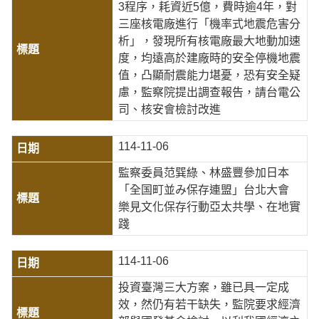
3程序，耗資近5億，費時逾4年，對
三座核電廠進行「機率式地震危害分
析」，發現所有核電廠最大地動加速
度，均遠高於建廠時的安全停機地震
值，凸顯耐震能力堪憂，恐有安全疑
慮，監察院提出調查報告，請台電公
司、核安會檢討改進
114-11-06
監察委員范巽綠、林盛豐參加日本
「全国町並み保存連盟」台北大會
樂見文化保存行動亞太共學、在地實
踐
114-11-06
投資臺灣三大方案，雖已具一定成
效，然仍有若干缺失，監院要求經濟