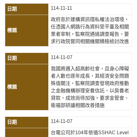
114-11-11
政府怠於建構資訊隱私權法治環境，
任憑國人網路行為資料受平臺及相關
業者宰制，監察院通過調查報告，要
求行政院督同相關機關積極檢討改進
114-11-07
我國將邁入超高齡社會，且身心障礙
者人數也逐年成長，其經濟安全問題
殊值關注，監察院調查發現政府推動
之金融機構辦理安養信託、以房養老
貸款，成效尚待加強。要求金管會、
衛福部研議相關改善措施
114-11-07
台電公司於104年依循SSHAC Level