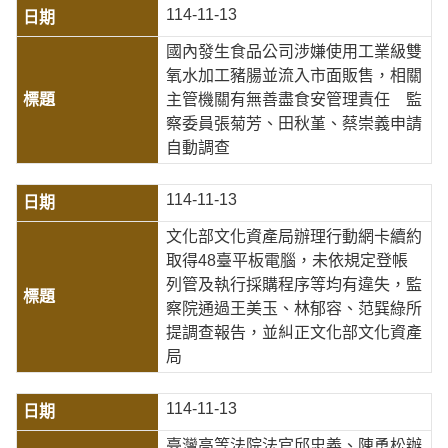
114-11-13
國內發生食品公司涉嫌使用工業級雙
氧水加工豬腸並流入市面販售，相關
主管機關有無善盡食安管理責任 監
察委員張菊芳、田秋堇、蔡崇義申請
自動調查
114-11-13
文化部文化資產局辦理行動網卡續約
取得48臺平板電腦，未依規定登帳
列管及執行採購程序等均有違失，監
察院通過王美玉、林郁容、范巽綠所
提調查報告，並糾正文化部文化資產
局
114-11-13
臺灣高等法院法官邱忠義、陳勇松辦