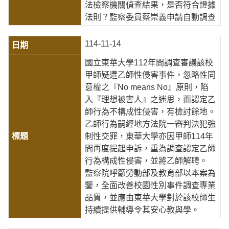
法檢察機關偵查結果，是否符合證據
法則？監察委員蔡崇義申請自動調查
114-11-14
國立東華大學112年間調查審議該校
甲師疑遭乙師性侵害事件，忽略性同
意權之『No means No』原則，陷
入『理想被害人』之迷思，而認定乙
師行為不構成性侵害，有檢討餘地。
乙師行為嗣經地方法院一審判決犯強
制性交罪，東華大學亦因甲師114年
間再度提起申訴，重為調查認定乙師
行為構成性侵害，並將乙師解聘。
監察院呼籲勞動部及教育部以本案為
鑒，全面改善校園性別事件調查專業
品質，並應由東華大學對於該校師生
持續提供輔導令其安心教與學。