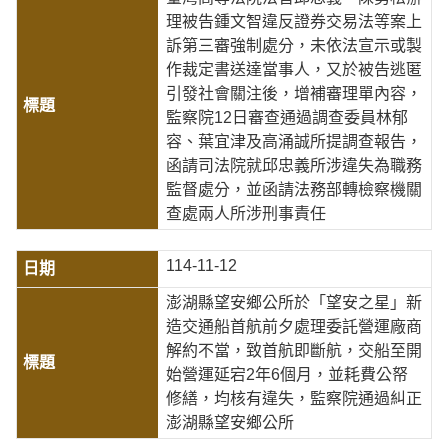
理被告鍾文智違反證券交易法等案上
訴第三審強制處分，未依法宣示或製
作裁定書送達當事人，又於被告逃匿
引發社會關注後，增補審理單內容，
監察院12日審查通過調查委員林郁
容、葉宜津及高涌誠所提調查報告，
函請司法院就邱忠義所涉違失為職務
監督處分，並函請法務部轉檢察機關
查處兩人所涉刑事責任
114-11-12
澎湖縣望安鄉公所於「望安之星」新
造交通船首航前夕處理委託營運廠商
解約不當，致首航即斷航，交船至開
始營運延宕2年6個月，並耗費公帑
修繕，均核有違失，監察院通過糾正
澎湖縣望安鄉公所