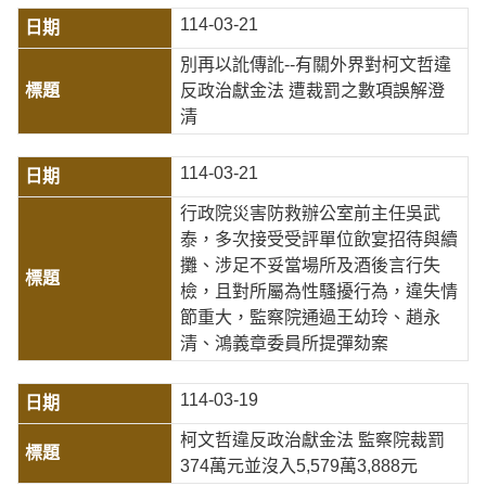
114-03-21
別再以訛傳訛--有關外界對柯文哲違
反政治獻金法 遭裁罰之數項誤解澄
清
114-03-21
行政院災害防救辦公室前主任吳武
泰，多次接受受評單位飲宴招待與續
攤、涉足不妥當場所及酒後言行失
檢，且對所屬為性騷擾行為，違失情
節重大，監察院通過王幼玲、趙永
清、鴻義章委員所提彈劾案
114-03-19
柯文哲違反政治獻金法 監察院裁罰
374萬元並沒入5,579萬3,888元