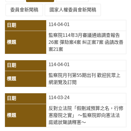
委員會新聞稿
國家人權委員會新聞稿
114-04-01
監察院114年3月審議通過調查報告
26案 彈劾案4案 糾正案7案 函請改善
案21案
114-04-01
監察院月刊第55期出刊 歡迎民眾上
網瀏覽及訂閱
114-03-24
反對立法院「假刪減預算之名，行修
憲廢院之實」 ～監察院即向憲法法
庭遞狀聲請釋憲～