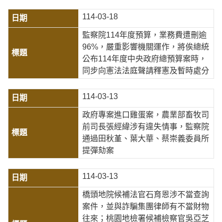
114-03-18
監察院114年度預算，業務費遭刪逾
96%，嚴重影響機關運作，將俟總統
公布114年度中央政府總預算案時，
同步向憲法法庭聲請釋憲及暫時處分
114-03-13
政府專案進口雞蛋案，農業部畜牧司
前司長張經緯涉有違失情事，監察院
通過田秋堇、葉大華、蔡崇義委員所
提彈劾案
114-03-13
橋頭地院候補法官石育恩涉不當查詢
案件，並與詐騙集團律師有不當財物
往來；桃園地檢署候補檢察官吳亞芝