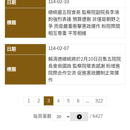
114-02-10
總統邀五院會商 監察院副院長李鴻
鈞強烈表達 預算遭刪 非僅是朝野之
爭 而是嚴重衝擊憲政運作 盼院際間
相互尊重 平等相維
114-02-07
賴清德總統將於2月10日召集五院院
長會商國政 監察院敬表感謝 盼增進
院際合作交流 促進憲政體制正常運
作
1
2
3
4
5
6
...
322
每頁筆數
/
6427