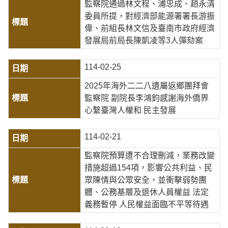
監察院通過林文程、浦忠成、趙永清
委員所提，對經濟部能源署署長游振
偉、前組長林文信及臺南市政府經濟
發展局前局長陳凱凌等3人彈劾案
114-02-25
2025年海外二二八遺屬返鄉團拜會
監察院 副院長李鴻鈞感謝海外僑界
心繫臺灣人權和 民主發展
114-02-21
監察院預算遭不合理刪減，業務改變
措施超過154項，影響公共利益、民
眾陳情與公眾安全，並衝擊弱勢團
體、公務基層及退休人員權益 法定
義務暫停 人民權益面臨不平等待遇