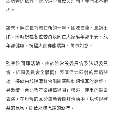
弱勢者的依靠，對於這些目標與理想，我們永不動
搖。
語末，陳院長祈願在新的一年，國運昌隆、風調雨
順，同時祝福各位委員及同仁大家龍年都平安、龍
年都健康，祝福大家祥龍瑞氣、萬事如意。
監察院團拜活動，由該院常設委員會及法規委員
會、訴願委員會全體同仁表演活力四射的舞蹈開
場，接續由該院晴聲合唱團演唱動聽悅耳的歌聲，
另邀請「台北樂府樂旗藝術團」帶來一連串的鼓樂
表演，在短暫的30分鐘新春團拜活動中，以愉悅歡
樂的氣氛，開啟龍騰虎躍的新年。