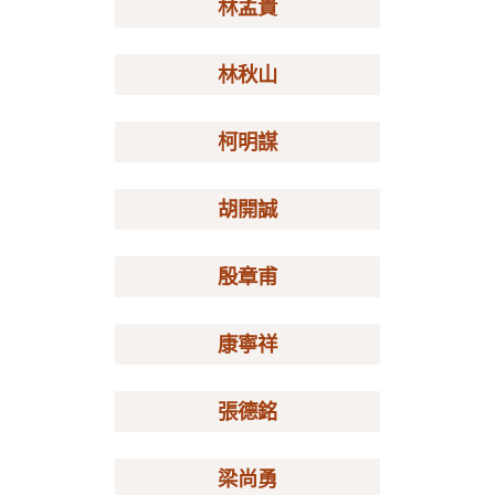
林孟貴
林秋山
柯明謀
胡開誠
殷章甫
康寧祥
張德銘
梁尚勇