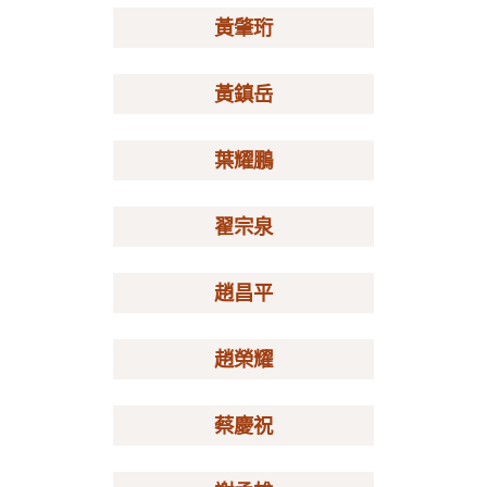
黃肇珩
黃鎮岳
葉耀鵬
翟宗泉
趙昌平
趙榮耀
蔡慶祝