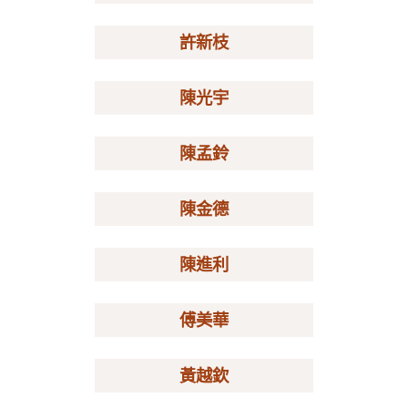
許新枝
陳光宇
陳孟鈴
陳金德
陳進利
傅美華
黃越欽