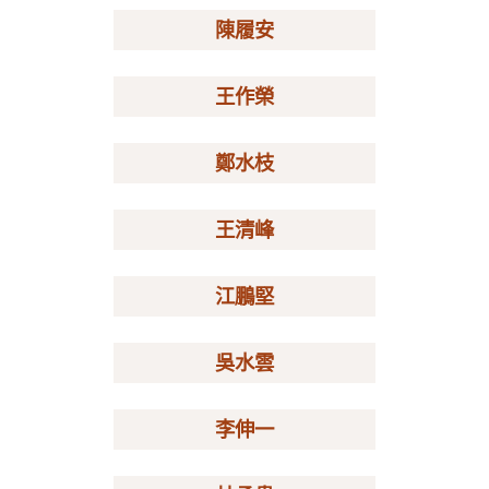
陳履安
王作榮
鄭水枝
王清峰
江鵬堅
吳水雲
李伸一