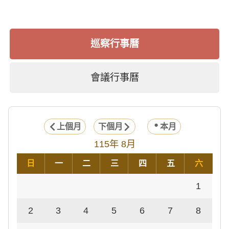
巡察行事曆
會議行事曆
上個月
下個月
本月
115年 8月
日
一
二
三
四
五
六
1
2
3
4
5
6
7
8