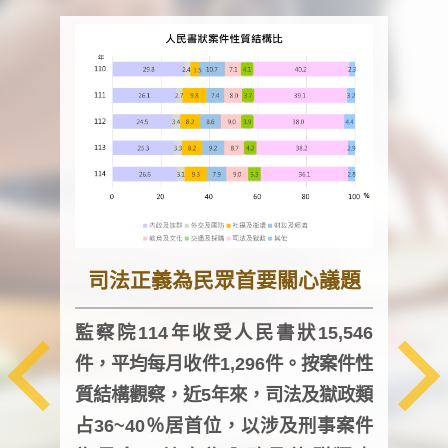
司法正義為民眾首要關心議題
監察院114年收受人民書狀15,546
件，平均每月收件1,296件。按案件性
監察
質結構觀察，近5年來，司法及獄政類
均每
占36~40％居首位，以涉及刑事案件
證，