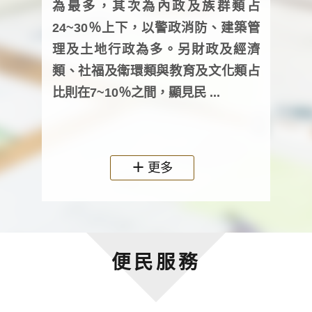
為最多，其次為內政及族群類占
調卷
24~30％上下，以警政消防、建築管
詢會
理及土地行政為多。另財政及經濟
次及
類、社福及衛環類與教育及文化類占
審議
比則在7~10％之間，顯見民 ...
人，
政機關
更多
便民服務