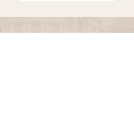
:::
政府網站資料開放宣告
網站安全政策
隱私權保護政策
聯絡我們
交通資訊
地址：100216臺北市中正區忠孝東路一段 2 號
電話：(02) 2341-3183，陳情諮詢專線：(02) 2341-
3183轉662
專線服務時間：週一至週五(例假日除外)09：00至
12：00，13：30至17：00。