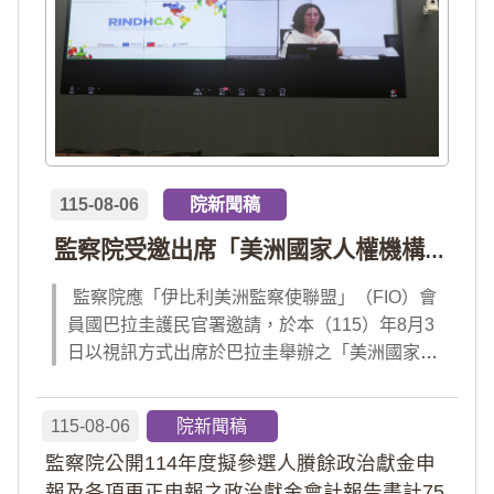
115-08-06
院新聞稿
監察院受邀出席「美洲國家人權機構網絡」年會 分享我國氣候災害防治經驗 打造國際永續韌性
監察院應「伊比利美洲監察使聯盟」（FIO）會
員國巴拉圭護民官署邀請，於本（115）年8月3
日以視訊方式出席於巴拉圭舉辦之「美洲國家人
權機構網絡」（RINDHCA）年會，並發表專題
報告，就美洲地區環境災害、氣候緊急狀態與人
115-08-06
院新聞稿
權風險等議題，與拉美地區監察機構、護民官署
監察院公開114年度擬參選人賸餘政治獻金申
及紅十字國際委員會、原住民社區支持組織...
報及各項更正申報之政治獻金會計報告書計75