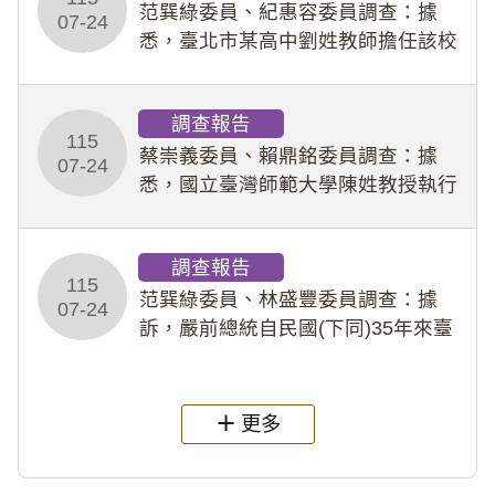
事件處理會議（下
范巽綠委員、紀惠容委員調查：據
07-24
悉，臺北市某高中劉姓教師擔任該校
專題指導教師及組長，詎假借管教名
義，多次要求該校某生依其指示，自
調查報告
行拍攝特定樣態性影像並以手機傳送
115
劉師。該生因畏懼成
蔡崇義委員、賴鼎銘委員調查：據
07-24
悉，國立臺灣師範大學陳姓教授執行
多件人體研究計畫，其採集及運用血
液樣本，疑違反「人體研究法」及學
調查報告
術倫理等情案調查報告。(115教調
115
31)
范巽綠委員、林盛豐委員調查：據
07-24
訴，嚴前總統自民國(下同)35年來臺
後即居住於重慶寓所(即國定古蹟嚴家
淦故居)，迨至嚴前總統及其夫人相繼
過世後，總統府於89年間函請其家屬
更多
繼續留住