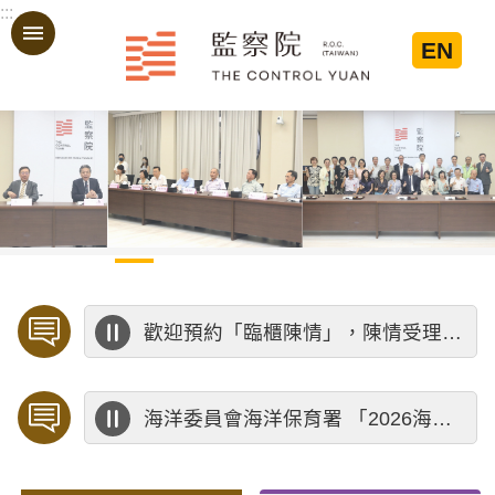
:::
跳到主要內容區塊
EN
:::
歡迎預約「臨櫃陳情」，陳情受理中心將優先排定人員與您接談，釐清案情爭點後收案處理，以節省您的寶貴時間。
海洋委員會海洋保育署 「2026海洋保育創意短影音競賽」活動