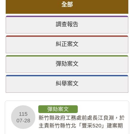
全部
調查報告
糾正案文
彈劾案文
糾舉案文
彈劾案文
115
新竹縣政府工務處前處長江良淵，於
07-28
主責新竹縣竹北「豐采520」建案期
間，藏匿鉅額來源不明財產現金新臺