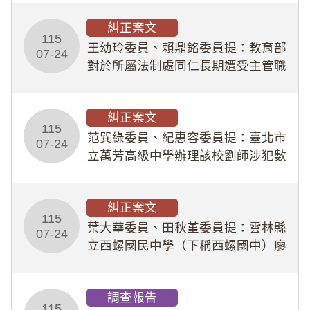
幣1,483萬餘元，並長期收受建商餽
糾正案文
贈；復罔顧公共安全，圖利默許建商
115
王幼玲委員、賴鼎銘委員提：教育部
於停工期間
07-24
對於所屬法制處同仁長期遭受主管職
場不法侵害情事，未能及時察覺、有
效介入及妥為處理，顯未善盡「公務
糾正案文
人員保障法」及「職業安全衛生法」
115
所定維護公務人員
范巽綠委員、紀惠容委員提：臺北市
07-24
立萬芳高級中學辦理該校劉師涉犯數
位性剝削事件，於第一線校園性別事
件調查、審議及申復程序中，喪失專
糾正案文
業把關與糾錯功能，不僅首份調查報
115
告漏未審酌師生不
葉大華委員、田秋堇委員提：雲林縣
07-24
立西螺國民中學（下稱西螺國中）廖
姓專任教師（下稱廖師）、蔡姓鐘點
教練（下稱蔡教練）涉體罰及不當管
調查報告
教羽球隊學生等行為，歷經該校校園
115