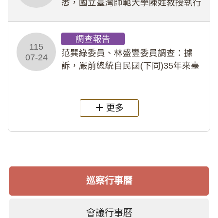
悉，國立臺灣師範大學陳姓教授執行
多件人體研究計畫，其採集及運用血
液樣本，疑違反「人體研究法」及學
調查報告
術倫理等情案調查報告。(115教調
115
31)
范巽綠委員、林盛豐委員調查：據
07-24
訴，嚴前總統自民國(下同)35年來臺
後即居住於重慶寓所(即國定古蹟嚴家
淦故居)，迨至嚴前總統及其夫人相繼
過世後，總統府於89年間函請其家屬
更多
繼續留住
巡察行事曆
會議行事曆