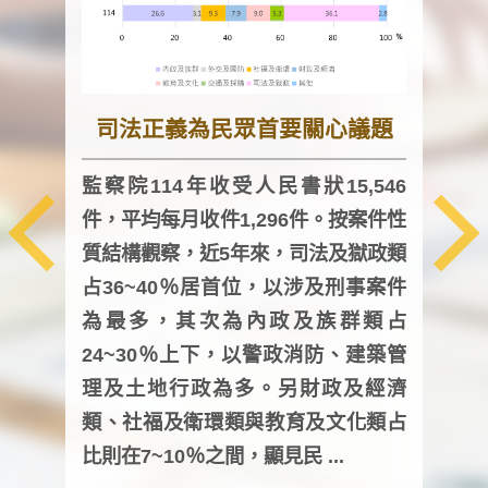
司法正義為民眾首要關心議題
監察院114年收受人民書狀15,546
件，平均每月收件1,296件。按案件性
監察
質結構觀察，近5年來，司法及獄政類
均每
占36~40％居首位，以涉及刑事案件
證，
為最多，其次為內政及族群類占
調卷
24~30％上下，以警政消防、建築管
詢會
理及土地行政為多。另財政及經濟
次及
類、社福及衛環類與教育及文化類占
審議
比則在7~10％之間，顯見民 ...
人，