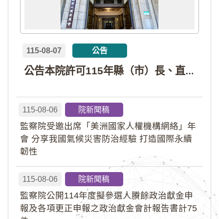
115-08-07
公告
公告本院許可115年縣（市）長、直轄市議員、縣（市）議員擬參選人開立政治獻金專戶共計4戶。各專戶得收受政治獻金期間為自專戶許可設立日起至115年11月27日止，專戶名冊詳如附件。
115-08-06
院新聞稿
監察院受邀出席「美洲國家人權機構網絡」年
會 分享我國氣候災害防治經驗 打造國際永續
韌性
115-08-06
院新聞稿
監察院公開114年度擬參選人賸餘政治獻金申
報及各項更正申報之政治獻金會計報告書計75