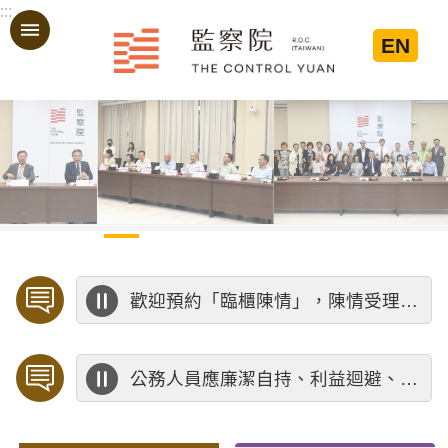
:::
跳到主要內容區塊
EN
:::
歡迎預約「臨櫃陳情」，陳情受理中心將優先排定人員與您接談，釐清案情爭點後收案處理，以節省您的寶貴時間。
公務人員應廉潔自持、利益迴避、依法公正執行公務～考試院公務人員保障暨培訓委員會～