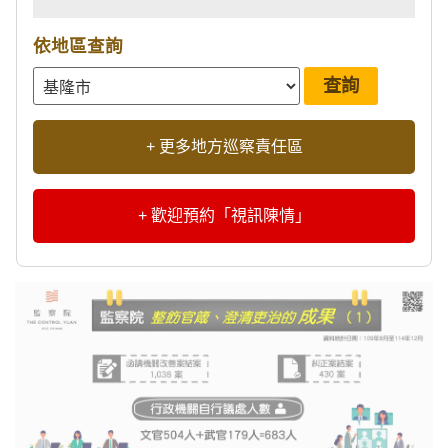
依地區查詢
+ 更多地方巡察責任區
+ 歡迎預約「視訊陳情」