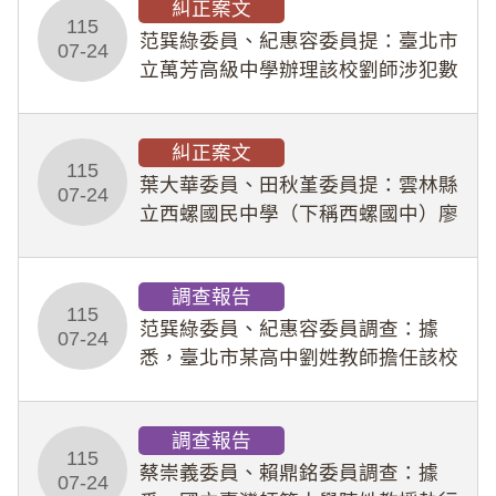
糾正案文
人員保障法」及「職業安全衛生法」
115
所定維護公務人員
范巽綠委員、紀惠容委員提：臺北市
07-24
立萬芳高級中學辦理該校劉師涉犯數
位性剝削事件，於第一線校園性別事
件調查、審議及申復程序中，喪失專
糾正案文
業把關與糾錯功能，不僅首份調查報
115
告漏未審酌師生不
葉大華委員、田秋堇委員提：雲林縣
07-24
立西螺國民中學（下稱西螺國中）廖
姓專任教師（下稱廖師）、蔡姓鐘點
教練（下稱蔡教練）涉體罰及不當管
調查報告
教羽球隊學生等行為，歷經該校校園
115
事件處理會議（下
范巽綠委員、紀惠容委員調查：據
07-24
悉，臺北市某高中劉姓教師擔任該校
專題指導教師及組長，詎假借管教名
義，多次要求該校某生依其指示，自
調查報告
行拍攝特定樣態性影像並以手機傳送
115
劉師。該生因畏懼成
蔡崇義委員、賴鼎銘委員調查：據
07-24