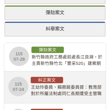
彈劾案文
糾舉案文
彈劾案文
115
新竹縣政府工務處前處長江良淵，於
07-28
主責新竹縣竹北「豐采520」建案期
間，藏匿鉅額來源不明財產現金新臺
幣1,483萬餘元，並長期收受建商餽
糾正案文
贈；復罔顧公共安全，圖利默許建商
115
王幼玲委員、賴鼎銘委員提：教育部
於停工期間
07-24
對於所屬法制處同仁長期遭受主管職
場不法侵害情事，未能及時察覺、有
效介入及妥為處理，顯未善盡「公務