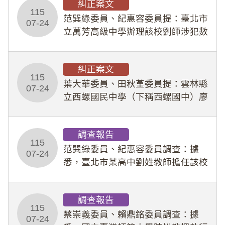
糾正案文
人員保障法」及「職業安全衛生法」
115
所定維護公務人員
范巽綠委員、紀惠容委員提：臺北市
07-24
立萬芳高級中學辦理該校劉師涉犯數
位性剝削事件，於第一線校園性別事
件調查、審議及申復程序中，喪失專
糾正案文
業把關與糾錯功能，不僅首份調查報
115
告漏未審酌師生不
葉大華委員、田秋堇委員提：雲林縣
07-24
立西螺國民中學（下稱西螺國中）廖
姓專任教師（下稱廖師）、蔡姓鐘點
教練（下稱蔡教練）涉體罰及不當管
調查報告
教羽球隊學生等行為，歷經該校校園
115
事件處理會議（下
范巽綠委員、紀惠容委員調查：據
07-24
悉，臺北市某高中劉姓教師擔任該校
專題指導教師及組長，詎假借管教名
義，多次要求該校某生依其指示，自
調查報告
行拍攝特定樣態性影像並以手機傳送
115
劉師。該生因畏懼成
蔡崇義委員、賴鼎銘委員調查：據
07-24