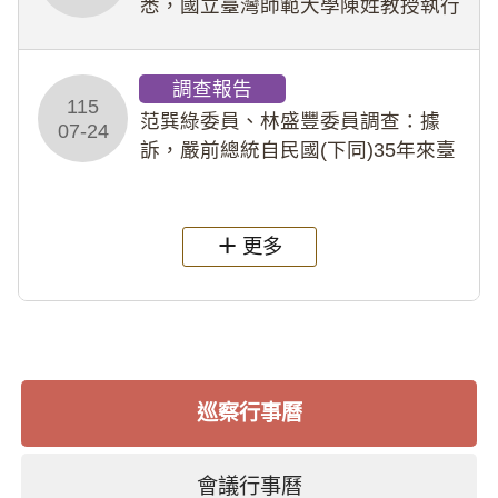
悉，國立臺灣師範大學陳姓教授執行
多件人體研究計畫，其採集及運用血
液樣本，疑違反「人體研究法」及學
調查報告
術倫理等情案調查報告。(115教調
115
31)
范巽綠委員、林盛豐委員調查：據
07-24
訴，嚴前總統自民國(下同)35年來臺
後即居住於重慶寓所(即國定古蹟嚴家
淦故居)，迨至嚴前總統及其夫人相繼
過世後，總統府於89年間函請其家屬
更多
繼續留住
巡察行事曆
會議行事曆