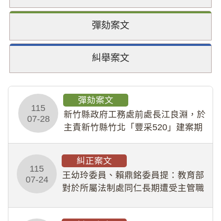
彈劾案文
糾舉案文
彈劾案文
115
新竹縣政府工務處前處長江良淵，於
07-28
主責新竹縣竹北「豐采520」建案期
間，藏匿鉅額來源不明財產現金新臺
幣1,483萬餘元，並長期收受建商餽
糾正案文
贈；復罔顧公共安全，圖利默許建商
115
王幼玲委員、賴鼎銘委員提：教育部
於停工期間
07-24
對於所屬法制處同仁長期遭受主管職
場不法侵害情事，未能及時察覺、有
效介入及妥為處理，顯未善盡「公務