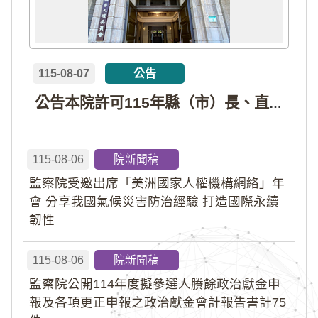
115-08-07
公告
公告本院許可115年縣（市）長、直轄市議員、縣（市）議員擬參選人開立政治獻金專戶共計4戶。各專戶得收受政治獻金期間為自專戶許可設立日起至115年11月27日止，專戶名冊詳如附件。
115-08-06
院新聞稿
監察院受邀出席「美洲國家人權機構網絡」年
會 分享我國氣候災害防治經驗 打造國際永續
韌性
115-08-06
院新聞稿
監察院公開114年度擬參選人賸餘政治獻金申
報及各項更正申報之政治獻金會計報告書計75