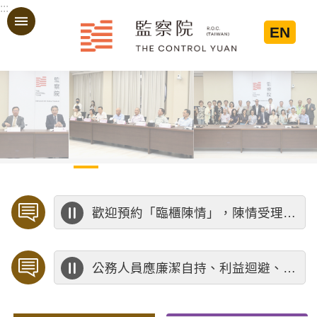
:::
跳到主要內容區塊
EN
:::
歡迎預約「臨櫃陳情」，陳情受理中心將優先排定人員與您接談，釐清案情爭點後收案處理，以節省您的寶貴時間。
公務人員應廉潔自持、利益迴避、依法公正執行公務～考試院公務人員保障暨培訓委員會～