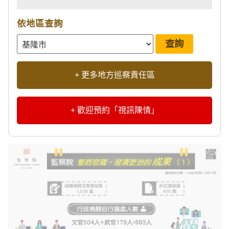
依地區查詢
+ 更多地方巡察責任區
+ 歡迎預約「視訊陳情」