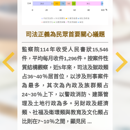
司法正義為民眾首要關心議題
監察院114年收受人民書狀15,546
件，平均每月收件1,296件。按案件性
監察
質結構觀察，近5年來，司法及獄政類
均每
占36~40％居首位，以涉及刑事案件
證，
為最多，其次為內政及族群類占
調卷
24~30％上下，以警政消防、建築管
詢會
理及土地行政為多。另財政及經濟
次及
類、社福及衛環類與教育及文化類占
審議
比則在7~10％之間，顯見民 ...
人，