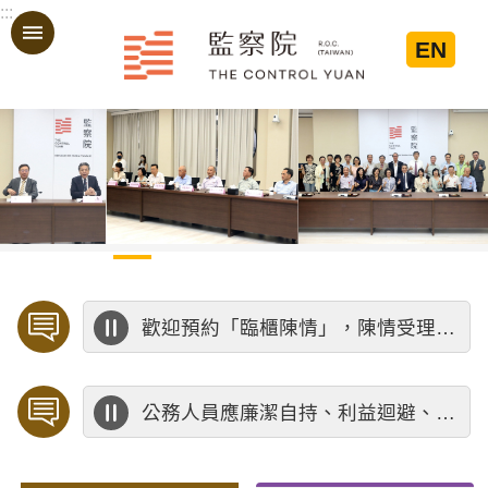
:::
跳到主要內容區塊
EN
:::
歡迎預約「臨櫃陳情」，陳情受理中心將優先排定人員與您接談，釐清案情爭點後收案處理，以節省您的寶貴時間。
公務人員應廉潔自持、利益迴避、依法公正執行公務～考試院公務人員保障暨培訓委員會～