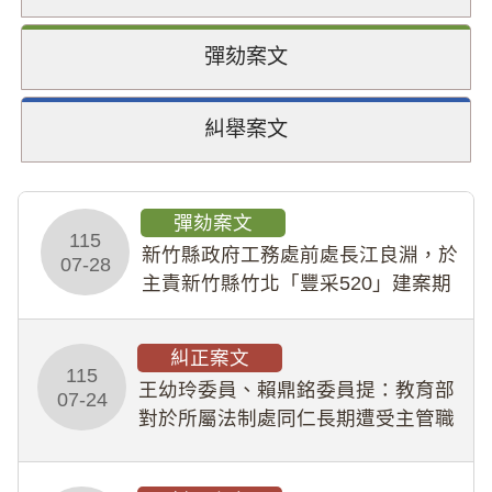
彈劾案文
糾舉案文
彈劾案文
115
新竹縣政府工務處前處長江良淵，於
07-28
主責新竹縣竹北「豐采520」建案期
間，藏匿鉅額來源不明財產現金新臺
幣1,483萬餘元，並長期收受建商餽
糾正案文
贈；復罔顧公共安全，圖利默許建商
115
王幼玲委員、賴鼎銘委員提：教育部
於停工期間
07-24
對於所屬法制處同仁長期遭受主管職
場不法侵害情事，未能及時察覺、有
效介入及妥為處理，顯未善盡「公務