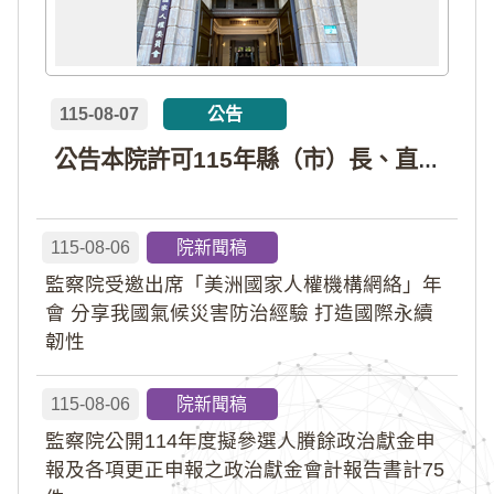
115-08-07
公告
公告本院許可115年縣（市）長、直轄市議員、縣（市）議員擬參選人開立政治獻金專戶共計4戶。各專戶得收受政治獻金期間為自專戶許可設立日起至115年11月27日止，專戶名冊詳如附件。
115-08-06
院新聞稿
監察院受邀出席「美洲國家人權機構網絡」年
會 分享我國氣候災害防治經驗 打造國際永續
韌性
115-08-06
院新聞稿
監察院公開114年度擬參選人賸餘政治獻金申
報及各項更正申報之政治獻金會計報告書計75