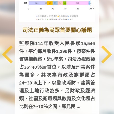
司法正義為民眾首要關心議題
監察院114年收受人民書狀15,546
件，平均每月收件1,296件。按案件性
監察
質結構觀察，近5年來，司法及獄政類
均每
占36~40％居首位，以涉及刑事案件
證，
為最多，其次為內政及族群類占
調卷
24~30％上下，以警政消防、建築管
詢會
理及土地行政為多。另財政及經濟
次及
類、社福及衛環類與教育及文化類占
審議
比則在7~10％之間，顯見民 ...
人，