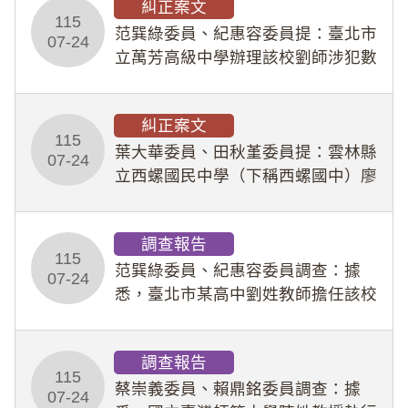
糾正案文
人員保障法」及「職業安全衛生法」
115
所定維護公務人員
范巽綠委員、紀惠容委員提：臺北市
07-24
立萬芳高級中學辦理該校劉師涉犯數
位性剝削事件，於第一線校園性別事
件調查、審議及申復程序中，喪失專
糾正案文
業把關與糾錯功能，不僅首份調查報
115
告漏未審酌師生不
葉大華委員、田秋堇委員提：雲林縣
07-24
立西螺國民中學（下稱西螺國中）廖
姓專任教師（下稱廖師）、蔡姓鐘點
教練（下稱蔡教練）涉體罰及不當管
調查報告
教羽球隊學生等行為，歷經該校校園
115
事件處理會議（下
范巽綠委員、紀惠容委員調查：據
07-24
悉，臺北市某高中劉姓教師擔任該校
專題指導教師及組長，詎假借管教名
義，多次要求該校某生依其指示，自
調查報告
行拍攝特定樣態性影像並以手機傳送
115
劉師。該生因畏懼成
蔡崇義委員、賴鼎銘委員調查：據
07-24