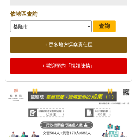
依地區查詢
+ 更多地方巡察責任區
+ 歡迎預約「視訊陳情」