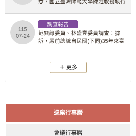
悉，國立臺灣師範大學陳姓教授執行
多件人體研究計畫，其採集及運用血
液樣本，疑違反「人體研究法」及學
調查報告
術倫理等情案調查報告。(115教調
115
31)
范巽綠委員、林盛豐委員調查：據
07-24
訴，嚴前總統自民國(下同)35年來臺
後即居住於重慶寓所(即國定古蹟嚴家
淦故居)，迨至嚴前總統及其夫人相繼
過世後，總統府於89年間函請其家屬
更多
繼續留住
巡察行事曆
會議行事曆