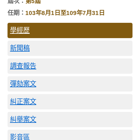
屆次：
第5屆
任期：
103年8月1日至109年7月31日
學經歷
新聞稿
調查報告
彈劾案文
糾正案文
糾舉案文
影音區