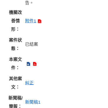
告。
機關改
善情
附件1
形：
案件狀
已結案
態：
本案文
件：
其他案
糾正
文：
新聞稿/
新聞稿1
簡報：