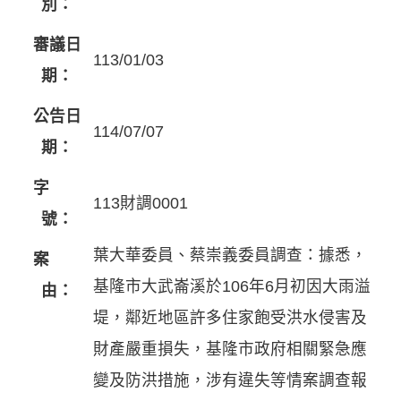
別：
審議日
113/01/03
期：
公告日
114/07/07
期：
字
113財調0001
號：
葉大華委員、蔡崇義委員調查：據悉，
案
基隆市大武崙溪於106年6月初因大雨溢
由：
堤，鄰近地區許多住家飽受洪水侵害及
財產嚴重損失，基隆市政府相關緊急應
變及防洪措施，涉有違失等情案調查報