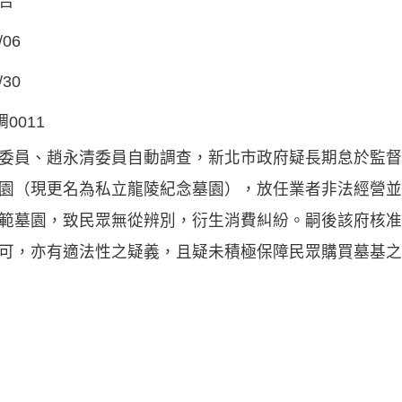
告
/06
/30
調0011
委員、趙永清委員自動調查，新北市政府疑長期怠於監督
園（現更名為私立龍陵紀念墓園），放任業者非法經營並
範墓園，致民眾無從辨別，衍生消費糾紛。嗣後該府核准
可，亦有適法性之疑義，且疑未積極保障民眾購買墓基之