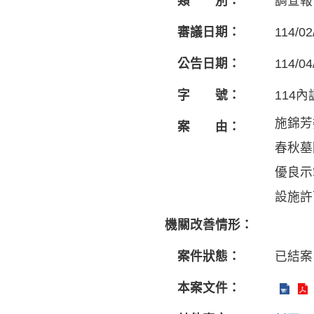
類 別：
調查報
審議日期：
114/02
公告日期：
114/04
字 號：
114內
施錦芳
案 由：
春秋墓
優良示
設施許
機關改善情形：
案件狀態：
已結案
本案文件：