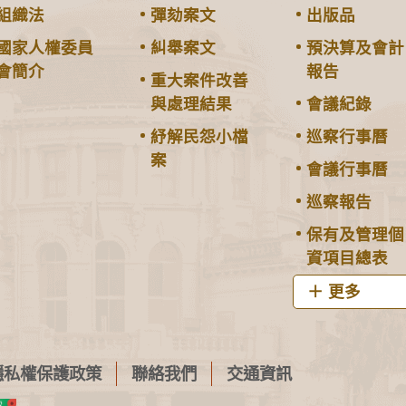
組織法
彈劾案文
出版品
國家人權委員
糾舉案文
預決算及會計
會簡介
報告
重大案件改善
與處理結果
會議紀錄
紓解民怨小檔
巡察行事曆
案
會議行事曆
巡察報告
保有及管理個
資項目總表
更多
隱私權保護政策
聯絡我們
交通資訊