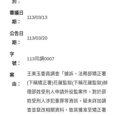
別：
審議日
113/03/13
期：
公告日
113/03/20
期：
字
113司調0007
號：
王美玉委員調查「據訴，法務部矯正署
案
(下稱矯正署)花蓮監獄(下稱花蓮監獄)辦
由：
理邵姓受刑人申請外役監案件，對於邵
姓受刑人涉犯重罪等資訊，疑未詳加調
查並竄改相關資料，致其獲准至矯正署