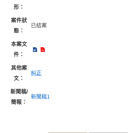
形：
案件狀
已結案
態：
本案文
件：
其他案
糾正
文：
新聞稿/
新聞稿1
簡報：