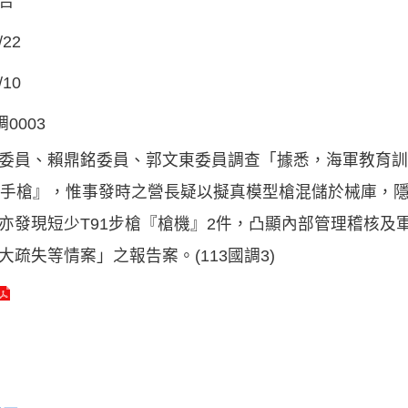
告
/22
/10
調0003
委員、賴鼎銘委員、郭文東委員調查「據悉，海軍教育訓
5手槍』，惟事發時之營長疑以擬真模型槍混儲於械庫，
亦發現短少T91步槍『槍機』2件，凸顯內部管理稽核及
大疏失等情案」之報告案。(113國調3)