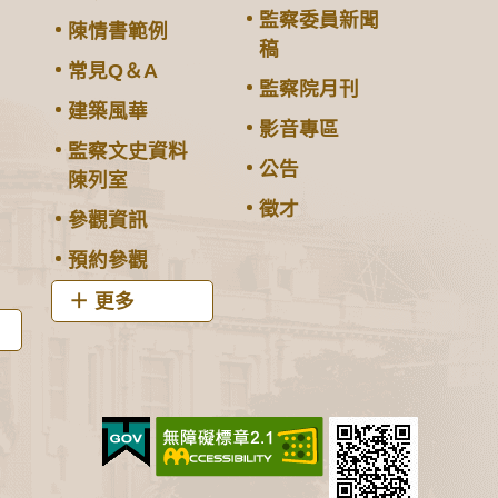
監察委員新聞
陳情書範例
稿
常見Q＆A
監察院月刊
建築風華
影音專區
監察文史資料
公告
陳列室
徵才
參觀資訊
預約參觀
更多