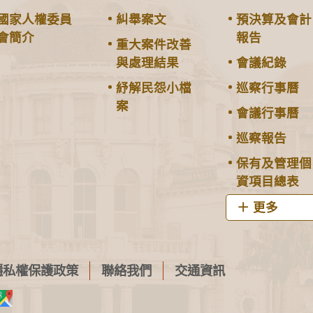
國家人權委員
糾舉案文
預決算及會計
會簡介
報告
重大案件改善
與處理結果
會議紀錄
紓解民怨小檔
巡察行事曆
案
會議行事曆
巡察報告
保有及管理個
資項目總表
更多
隱私權保護政策
聯絡我們
交通資訊