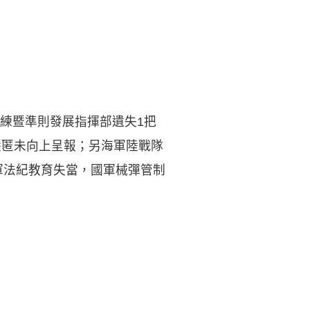
練暨準則發展指揮部遺失1把
隱匿未向上呈報；另海軍陸戰隊
軍法紀教育失當，國軍械彈管制