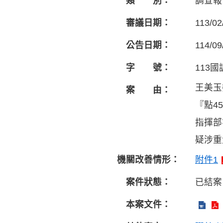
類 別：
調查報
審議日期：
113/02
公告日期：
114/09
字 號：
113國
王美玉
案 由：
『點4
指揮部
疑涉重
機關改善情形：
附件1
案件狀態：
已結案
本案文件：