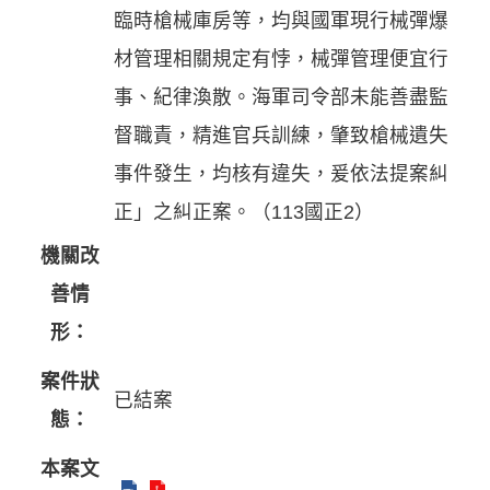
臨時槍械庫房等，均與國軍現行械彈爆
材管理相關規定有悖，械彈管理便宜行
事、紀律渙散。海軍司令部未能善盡監
督職責，精進官兵訓練，肇致槍械遺失
事件發生，均核有違失，爰依法提案糾
正」之糾正案。（113國正2）
機關改
善情
形：
案件狀
已結案
態：
本案文