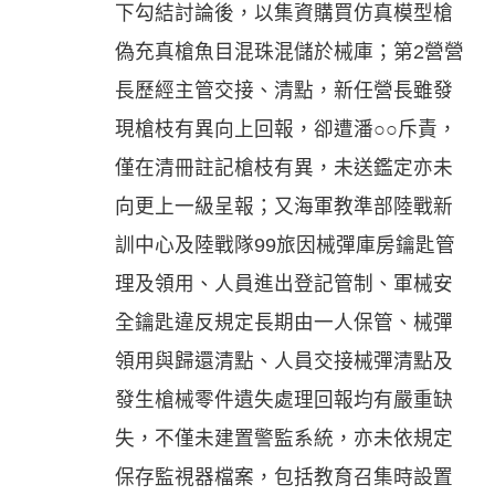
下勾結討論後，以集資購買仿真模型槍
偽充真槍魚目混珠混儲於械庫；第2營營
長歷經主管交接、清點，新任營長雖發
現槍枝有異向上回報，卻遭潘○○斥責，
僅在清冊註記槍枝有異，未送鑑定亦未
向更上一級呈報；又海軍教準部陸戰新
訓中心及陸戰隊99旅因械彈庫房鑰匙管
理及領用、人員進出登記管制、軍械安
全鑰匙違反規定長期由一人保管、械彈
領用與歸還清點、人員交接械彈清點及
發生槍械零件遺失處理回報均有嚴重缺
失，不僅未建置警監系統，亦未依規定
保存監視器檔案，包括教育召集時設置