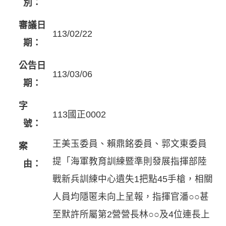
別：
審議日
113/02/22
期：
公告日
113/03/06
期：
字
113國正0002
號：
王美玉委員、賴鼎銘委員、郭文東委員
案
提「海軍教育訓練暨準則發展指揮部陸
由：
戰新兵訓練中心遺失1把點45手槍，相關
人員均隱匿未向上呈報，指揮官潘○○甚
至默許所屬第2營營長林○○及4位連長上